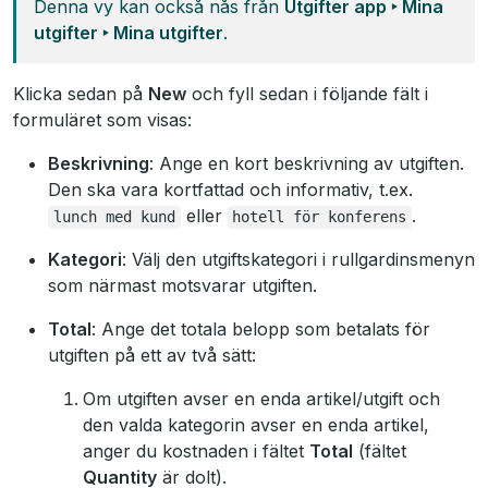
Denna vy kan också nås från
Utgifter app ‣ Mina
utgifter ‣ Mina utgifter
.
Klicka sedan på
New
och fyll sedan i följande fält i
formuläret som visas:
Beskrivning
: Ange en kort beskrivning av utgiften.
Den ska vara kortfattad och informativ, t.ex.
eller
.
lunch
med
kund
hotell
för
konferens
Kategori
: Välj den utgiftskategori i rullgardinsmenyn
som närmast motsvarar utgiften.
Total
: Ange det totala belopp som betalats för
utgiften på ett av två sätt:
Om utgiften avser en enda artikel/utgift och
den valda kategorin avser en enda artikel,
anger du kostnaden i fältet
Total
(fältet
Quantity
är dolt).