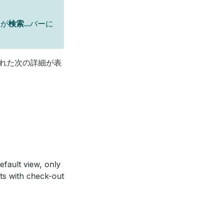
ーが
検索...
バーに
れた次の詳細が表
efault view, only
sts with check-out