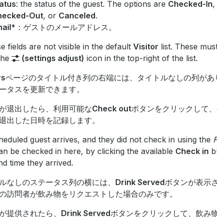
atus
: the status of the guest. The options are
Checked-In
hecked-Out
, or
Canceled
.
ail
*：ゲストのメールアドレス。
e fields are not visible in the default
Visitor
list. These mus
the
(settings adjust)
icon in the top-right of the list.
rs
ページのタイトル付き列の右端には、タイトルなしの列があ
ータスを更新できます。
が退出したら、利用可能な
Check out
ボタンをクリックして、
退出した日時を記録します。
cheduled guest arrives, and they did not check in using the
an be checked in here, by clicking the available
Check in
bu
nd time they arrived.
ルなしのステータス列の横には、
Drink Served
ボタンが表示
の訪問者が飲み物をリクエストした場合のみです。
が提供されたら、
Drink Served
ボタンをクリックして、飲み