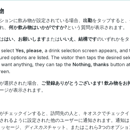
物
ションに飲み物が設定されている場合、
出勤
をタップすると、
れ、
何か飲み物はいかがですか?
という質問が表示されます。
は
はい、お願いします
または
いいえ、結構です
のいずれかをタ
y select
Yes, please
, a drink selection screen appears, and 
ured options are listed. The visitor then taps the desired sele
 want anything, they can tap the
Nothing, thanks
button at
reen.
が選択された場合、
ご登録ありがとうございます! 飲み物をお
ージが表示されます。
がチェックインすると、訪問先の人と、キオスクでチェックイ
されるように設定された他のユーザーに通知されます。通知は
メッセージ、
ディスカス
チャット、またはこれら3つのオプショ