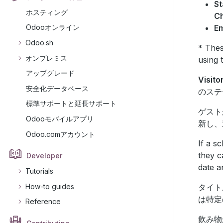
St
ホスティング
C
Em
Odooオンライン
Odoo.sh
* Thes
オンプレミス
using 
アップグレード
Visito
安全化データベース
のステ
標準サポートと延長サポート
ゲスト
Odooモバイルアプリ
新し、
Odoo.comアカウント
If a s
they c
Developer
date a
Tutorials
How-to guides
タイト
は特定
Reference
飲み物