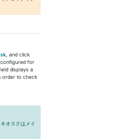
osk
, and click
 configured for
ield displays a
n order to check
、キオスクはメイ