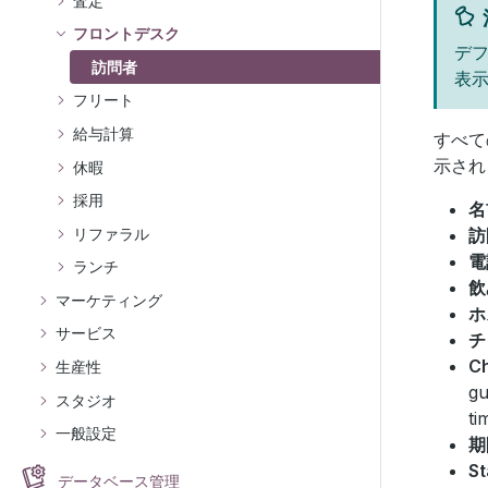
査定
フロントデスク
デ
訪問者
表
フリート
給与計算
すべて
示され
休暇
採用
名
リファラル
訪
電
ランチ
飲
マーケティング
ホ
サービス
チ
C
生産性
gu
スタジオ
ti
一般設定
期
St
データベース管理