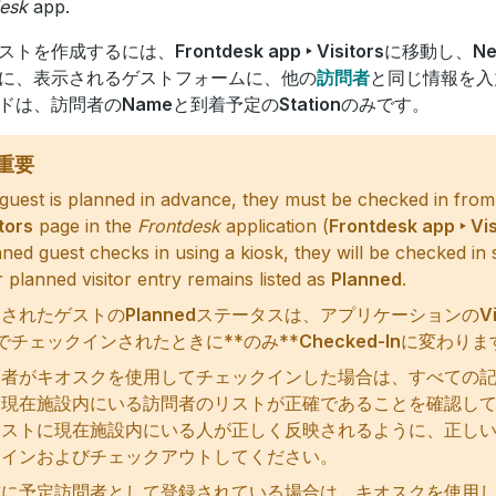
esk
app.
ストを作成するには、
Frontdesk app ‣ Visitors
に移動し、
N
に、表示されるゲストフォームに、他の
訪問者
と同じ情報を入
ドは、訪問者の
Name
と到着予定の
Station
のみです。
重要
 guest is planned in advance, they must be checked in from 
tors
page in the
Frontdesk
application (
Frontdesk app ‣ Vis
ned guest checks in using a kiosk, they will be checked in 
r planned visitor entry remains listed as
Planned
.
定されたゲストの
Planned
ステータスは、アプリケーションの
V
でチェックインされたときに**のみ**
Checked-In
に変わりま
問者がキオスクを使用してチェックインした場合は、すべての
、現在施設内にいる訪問者のリストが正確であることを確認し
リストに現在施設内にいる人が正しく反映されるように、正し
クインおよびチェックアウトしてください。
前に予定訪問者として登録されている場合は、キオスクを使用