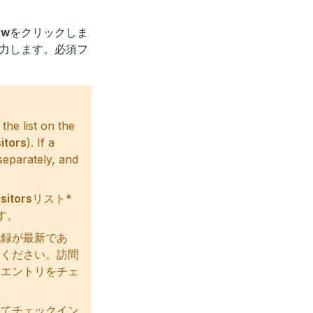
ew
をクリックしま
力します。必須フ
the list on the
itors
). If a
separately, and
isitors
リスト*
す。
記録が最新であ
てください。訪問
いエントリをチェ
してチェックイン