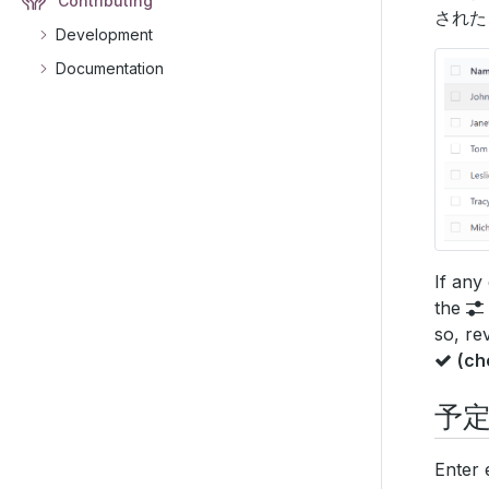
Contributing
された
Development
Documentation
If any
the
so, re
(ch
予
Enter 