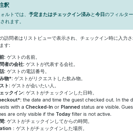
注釈
フォルトでは、
予定またはチェックイン済み
と
今日
のフィルタ
示されます。
の訪問者はリストビューで表示され、チェックイン時に入力さ
ます:
前
: ゲストの名前。
問者の会社
: ゲストが代表する会社。
話
: ゲストの電話番号。
み物
*: ゲストがリクエストした飲み物。
スト
: ゲストが会いたい人。
ェックイン
: ゲストがチェックインした日時。
heckout
*: the date and time the guest checked out. In the d
ests with a
Checked-In
or
Planned
status are visible. Gue
mes are only visible if the
Today
filter is not active.
間
: ゲストがチェックインしてからの時間。
ation
：ゲストがチェックインした場所。