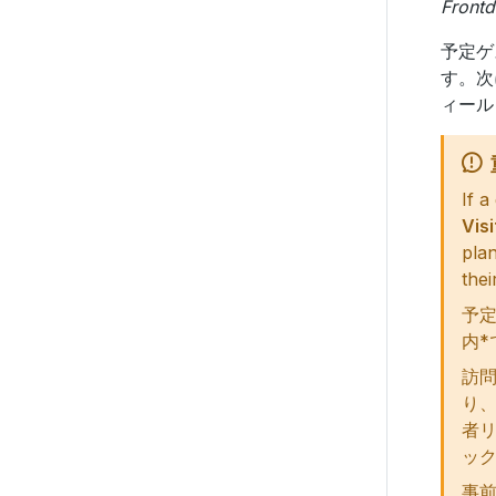
Frontd
予定ゲ
す。次
ィール
If a
Visi
plan
thei
予
内*
訪
り
者
ッ
事