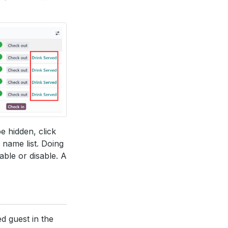
be hidden, click
 name list. Doing
ble or disable. A
d guest in the