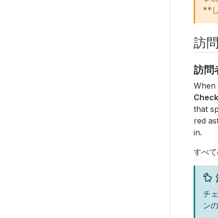
**
訪
訪問
When a
Check
that s
red as
in.
すべて
チ
ン