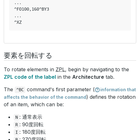
...

^FO100,160^BY3

...

要素を回転する
To rotate elements in
ZPL
, begin by navigating to the
ZPL code of the label
in the
Architecture
tab.
The
command's first parameter (
information that
^BC
) defines the rotation
affects the behavior of the command
of an item, which can be:
: 通常表示
N
: 90度回転
R
: 180度回転
I
: 270度回転
B