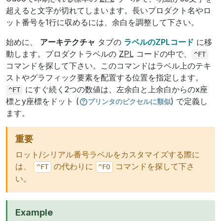
超えると文字が切れてしまいます。長いプロダクト名やロ
ット番号を1行に収めるには、余白を調整して下さい。
始めに、
アーキテクチャ
タブの
ラベルのZPLコード
に移
動します。プロダクトラベルの
ZPL
コードの中で、
^FT
コマンドを探して下さい。このコマンドはラベル上のテキ
ストやグラフィック要素を配置する位置を指定します。
にすぐ続く2つの数値は、左余白と上余白からのx座
^FT
標とy座標をドット (
) で定義し
プリンタのピクセルに類似
ます。
重要
ロット/シリアル番号ラベルをカスタマイズする際に
は、
の代わりに
コマンドを探して下さ
^FT
^FO
い。
Example