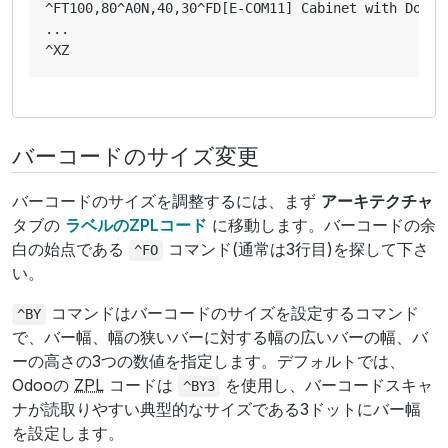
^FT100,80^A0N,40,30^FD[E-COM11] Cabinet with Doors
...

バーコードのサイズ変更
バーコードのサイズを調整するには、まず
アーキテクチャ
タブの
ラベルのZPLコード
に移動します。バーコードの余
白の始点である
コマンド(通常は3行目)を探して下さ
^FO
い。
コマンドはバーコードのサイズを設定するコマンド
^BY
で、バー幅、幅の狭いバーに対する幅の広いバーの幅、バ
ーの高さの3つの数値を指定します。デフォルトでは、
Odooの
ZPL
コードは
を使用し、バーコードスキャ
^BY3
ナが読取りやすい典型的なサイズである3ドットにバー幅
を設定します。