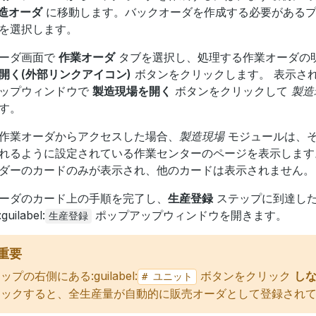
製造オーダ
に移動します。バックオーダを作成する必要があるプ
を選択します。
ーダ画面で
作業オーダ
タブを選択し、処理する作業オーダの
開く(外部リンクアイコン)
ボタンをクリックします。 表示さ
ップウィンドウで
製造現場を開く
ボタンをクリックして
製造
す。
作業オーダからアクセスした場合、
製造現場
モジュールは、
れるように設定されている作業センターのページを表示します
ダーのカードのみが表示され、他のカードは表示されません。
ーダのカード上の手順を完了し、
生産登録
ステップに到達し
uilabel:
ポップアップウィンドウを開きます。
生産登録
重要
ップの右側にある:guilabel:
ボタンをクリック
し
#
ユニット
リックすると、全生産量が自動的に販売オーダとして登録され