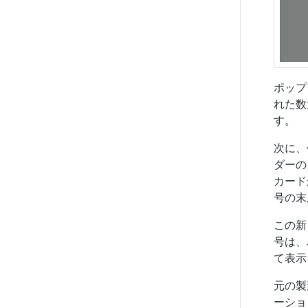
ポップ
れた数
す。
次に、
ダーの
カード
号の末
この新
号は、
て表示
元の製
ーシ