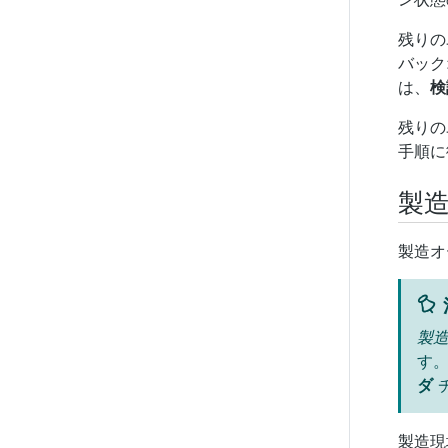
残りの
バック
は、
検
残りの
手順に
製
製造オ
製
す
ダ
製造現