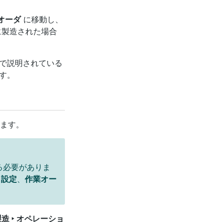
造オーダ
に移動し、
に製造された場合
で説明されている
す。
る
きます。
る必要がありま
‣ 設定
、
作業オー
造 ‣ オペレーショ