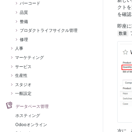
バーコード
クトを
品質
を確認
整備
即座に
プロダクトライフサイクル管理
数量
修理
人事
マーケティング
サービス
生産性
スタジオ
一般設定
データベース管理
ホスティング
Odooオンライン
次に、