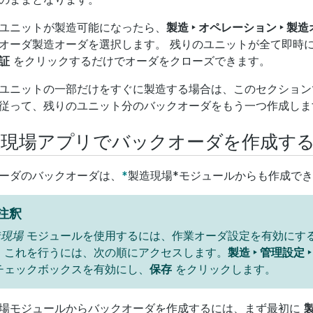
ユニットが製造可能になったら、
製造 ‣ オペレーション ‣ 製
オーダ製造オーダを選択します。 残りのユニットが全て即時
証
をクリックするだけでオーダをクローズできます。
ユニットの一部だけをすぐに製造する場合は、このセクション
従って、残りのユニット分のバックオーダをもう一つ作成しま
造現場アプリでバックオーダを作成す
ーダのバックオーダは、
*
製造現場*モジュールからも作成で
注釈
造現場
モジュールを使用するには、作業オーダ設定を有効にす
。 これを行うには、次の順にアクセスします。
製造 ‣ 管理設定 
チェックボックスを有効にし、
保存
をクリックします。
場モジュールからバックオーダを作成するには、まず最初に
製