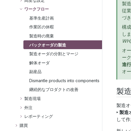
高度な設定
製
ワークフロー
従
づ
基準生産計画
構
作業区の休暇
し
製造時の廃棄
WH/
バックオーダの製造
オ
製造オーダの分割とマージ
ー
解体オーダ
進
オ
副産品
Dismantle products into components
製
継続的なプロダクトの改善
製造現場
製造オ
外注
‣ 製
レポーティング
して作
購買
新しい