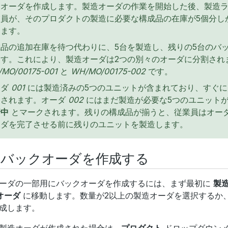
造オーダを作成します。製造オーダの作業を開始した後、製造
業員が、そのプロダクトの製造に必要な構成品の在庫が5個分し
きます。
成品の追加在庫を待つ代わりに、5台を製造し、残りの5台のバ
ます。これにより、製造オーダは2つの別々のオーダに分割され
MO/00175-001
と
WH/MO/00175-002
です。
ーダ
001
には製造済みの5つのユニットが含まれており、すぐ
クされます。オーダ
002
にはまだ製造が必要な5つのユニット
行中
とマークされます。残りの構成品が揃うと、従業員はオー
ーダを完了させる前に残りのユニットを製造します。
造バックオーダを作成する
ーダの一部用にバックオーダを作成するには、まず最初に
製造
造オーダ
に移動します。数量が2以上の製造オーダを選択するか
成します。
製造オーダが作成された場合は、
プロダクト
ドロップダウン