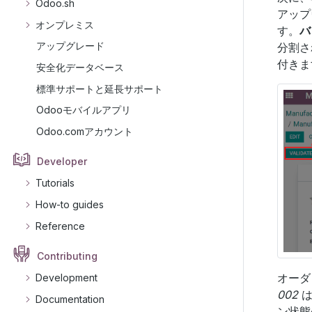
Odoo.sh
アップ
オンプレミス
す。
バ
アップグレード
分割さ
付きま
安全化データベース
標準サポートと延長サポート
Odooモバイルアプリ
Odoo.comアカウント
Developer
Tutorials
How-to guides
Reference
Contributing
オー
Development
002
は
Documentation
ン状態