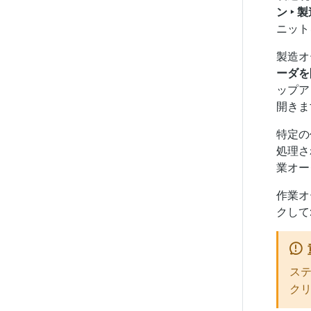
ン ‣ 
ニット
製造オ
ーダを
ップア
開きま
特定の
処理さ
業オー
作業オ
クして:g
ステ
ク