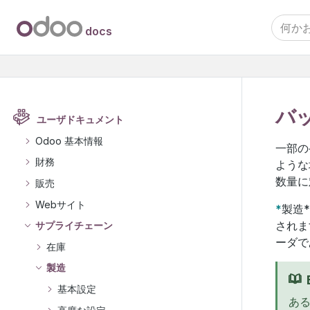
docs
バ
ユーザドキュメント
Odoo 基本情報
一部の
財務
ような
数量
販売
Webサイト
*
製造
されま
サプライチェーン
ーダで
在庫
製造
基本設定
あ