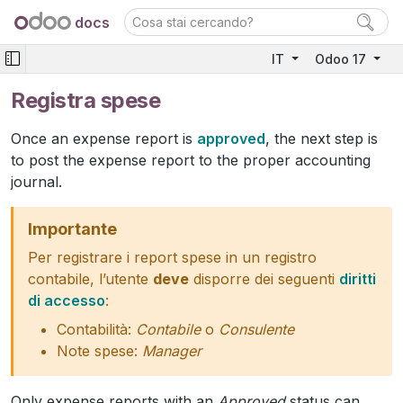
docs
IT
Odoo 17
Registra spese
Once an expense report is
approved
, the next step is
to post the expense report to the proper accounting
journal.
Importante
Per registrare i report spese in un registro
contabile, l’utente
deve
disporre dei seguenti
diritti
di accesso
:
Contabilità:
Contabile
o
Consulente
Note spese:
Manager
Only expense reports with an
Approved
status can