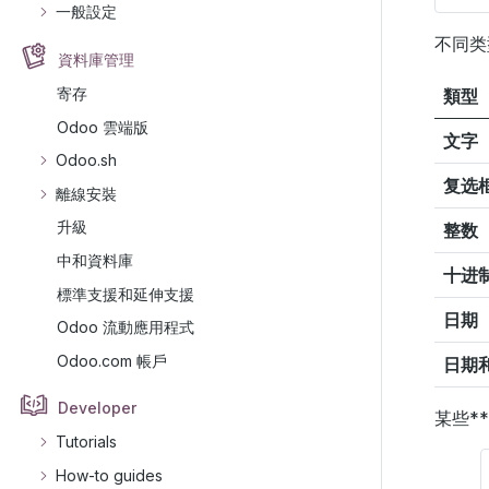
一般設定
不同类
資料庫管理
寄存
類型
Odoo 雲端版
文字
Odoo.sh
复选
離線安裝
升級
整数
中和資料庫
十进
標準支援和延伸支援
日期
Odoo 流動應用程式
Odoo.com 帳戶
日期
Developer
某些*
Tutorials
How-to guides