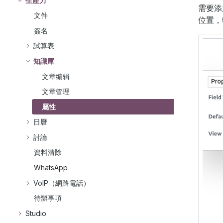
生產力
需要添
文件
位置，
簽名
試算表
知識庫
文章编辑
文章管理
屬性
日曆
討論
資料清除
WhatsApp
VoIP（網路電話）
待辦事項
Studio