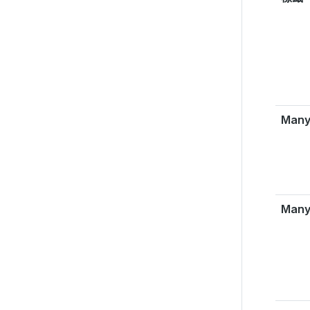
Many
Man