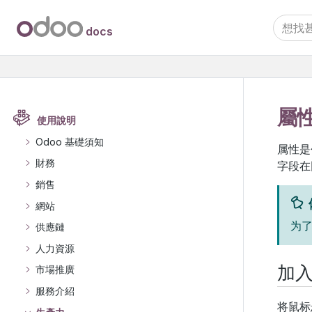
docs
屬
使用說明
Odoo 基礎須知
属性是
財務
字段在
銷售
網站
为了
供應鏈
人力資源
加
市場推廣
服務介紹
将鼠标