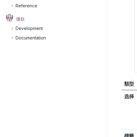
Reference
缴款
Development
Documentation
類型
选择
標籤