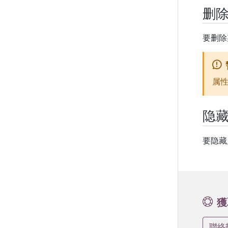
删
要删除某
属
隐
要隐藏属
獲
聯絡