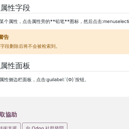
除属性字段
个属性，点击属性旁的**铅笔**图标，然后点击:menuselectio
警告
性字段删除后将不会被检索到。
藏属性面板
性侧边栏面板，点击:guilabel:
`
(⚙)`按钮。
取協助
技術支援
向 Odoo 社群發問