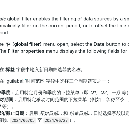
ate
global filter enables the filtering of data sources by a sp
omatically filter on the current period, or to offset the time 
riod.
the
(global filter)
menu open, select the
Date
button to 
 The
Filter properties
menu displays the following fields for
，在
标签
字段中输入新日期筛选器的名称。
:guilabel:
`
时间范围 字段中选择三个周期选项之一：
/季度
：启用特定月份和季度的下拉菜单（即
Q1
、
Q2
、
一月
等
对期间
：启用特定移动时间范围的下拉菜单（例如，
年初至今
、
*等）。
始/截止日期
：启用
开始日期…
和
结束日期…
日期选择字段以
例如
至
）。
2024/06/05
2024/06/27