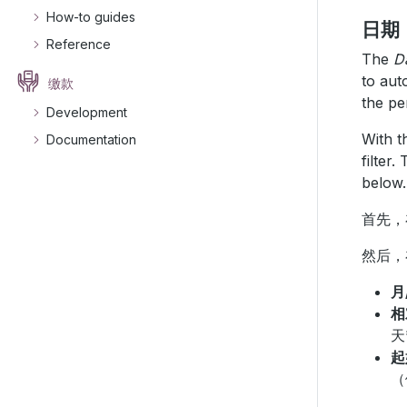
How-to guides
日期
Reference
The
D
to aut
缴款
the pe
Development
With 
Documentation
filter.
below.
首先
然后，在 
月
相
天
起
（