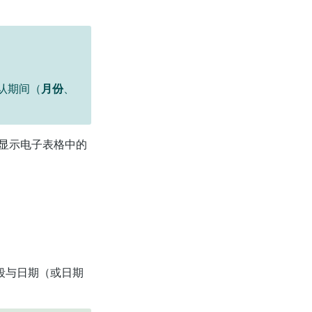
认期间（
月份
、
显示电子表格中的
段与日期（或日期