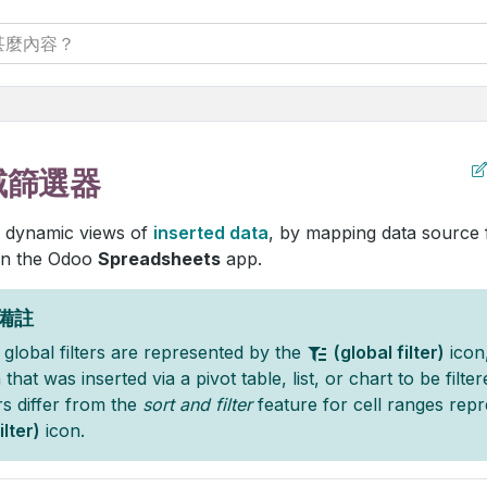
域篩選器
 dynamic views of
inserted data
, by mapping data source 
in the Odoo
Spreadsheets
app.
備註
global filters are represented by the
(global filter)
icon
 that was inserted via a pivot table, list, or chart to be filte
ers differ from the
sort and filter
feature for cell ranges rep
ilter)
icon.