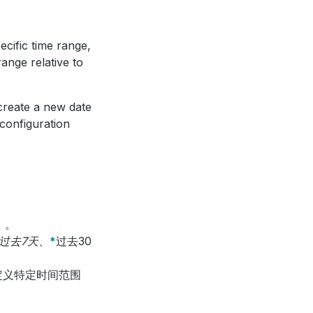
ecific time range,
range relative to
create a new date
 configuration
）。
过去7天
、
*
过去30
定义特定时间范围