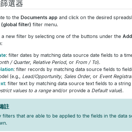
入篩選器
te to the
Documents app
and click on the desired spreads
(global filter)
filter menu.
 a new filter by selecting one of the buttons under the
Add
n:
ate
: filter dates by matching data source date fields to a tim
nth / Quarter
,
Relative Period
, or
From / To
).
lation
: filter records by matching data source fields to field
del (e.g.,
Lead/Opportunity
,
Sales Order
, or
Event Registra
xt
: filter text by matching data source text fields to a string 
strict values to a range
and/or provide a
Default value
).
備註
 filters that are able to be applied to the fields in the data
wn.