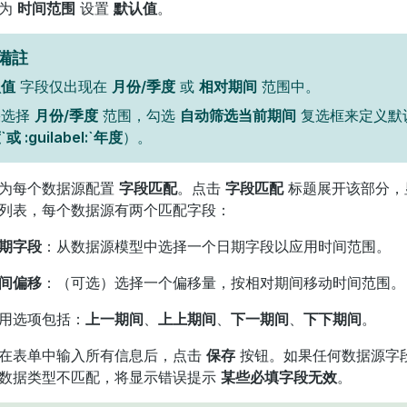
地为
时间范围
设置
默认值
。
備註
认值
字段仅出现在
月份/季度
或
相对期间
范围中。
果选择
月份/季度
范围，勾选
自动筛选当前期间
复选框来定义默
或 :guilabel:`年度
）。
为每个数据源配置
字段匹配
。点击
字段匹配
标题展开该部分，
列表，每个数据源有两个匹配字段：
期字段
：从数据源模型中选择一个日期字段以应用时间范围。
间偏移
：（可选）选择一个偏移量，按相对期间移动时间范围。
用选项包括：
上一期间
、
上上期间
、
下一期间
、
下下期间
。
在表单中输入所有信息后，点击
保存
按钮。如果任何数据源字
数据类型不匹配，将显示错误提示
某些必填字段无效
。