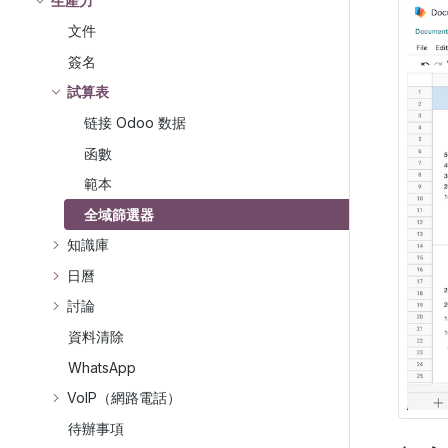
生產力
文件
簽名
試算表
链接 Odoo 数据
函數
範本
全域篩選器
知識庫
日曆
討論
資料清除
WhatsApp
VoIP（網路電話）
待辦事項