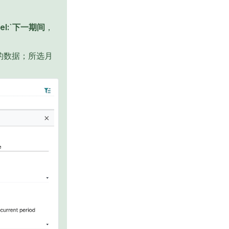
bel:`下一期间
，
 月的数据；所选月