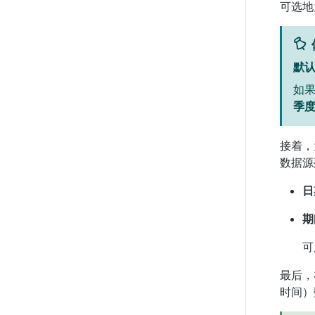
可选
默
如
季度`
接着，
数据源
日
期
可
最后，
时间）