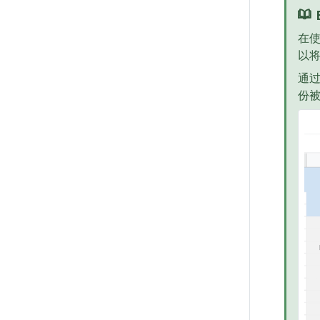
在
以
通过
份