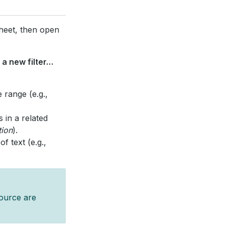
heet, then open
 a new filter…
e range (e.g.,
s in a related
tion
).
of text (e.g.,
 source are