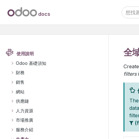
docs
全
使用說明
Odoo 基礎須知
Create
財務
filters
銷售
網站
The 
供應鏈
data
人力資源
filt
市場推廣
(f
服務介紹