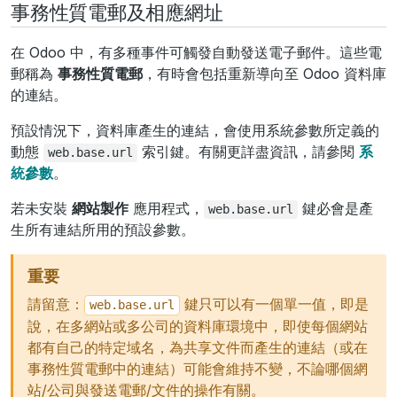
事務性質電郵及相應網址
在 Odoo 中，有多種事件可觸發自動發送電子郵件。這些電
郵稱為
事務性質電郵
，有時會包括重新導向至 Odoo 資料庫
的連結。
預設情況下，資料庫產生的連結，會使用系統參數所定義的
動態
索引鍵。有關更詳盡資訊，請參閱
系
web.base.url
統參數
。
若未安裝
網站製作
應用程式，
鍵必會是產
web.base.url
生所有連結所用的預設參數。
重要
請留意：
鍵只可以有一個單一值，即是
web.base.url
說，在多網站或多公司的資料庫環境中，即使每個網站
都有自己的特定域名，為共享文件而產生的連結（或在
事務性質電郵中的連結）可能會維持不變，不論哪個網
站/公司與發送電郵/文件的操作有關。