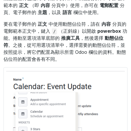
範本的
正文
（即
內容
分頁中）使用，亦可在
電郵配置
分
頁、電子郵件的
主題
，以及
語言
欄位中使用。
要在電子郵件的
正文
中使用動態佔位符，請在
內容
分頁的
電郵範本正文中，鍵入
（正斜線）以開啟
powerbox
功
/
能。捲動至選項清單底部的
推廣工具
，然後選擇
動態佔位
符
。之後，從可用選項清單中，選擇需要的動態佔位符，並
按照提示，將它們配置為顯示所需 Odoo 欄位的資料。動態
佔位符的配置會各有不同。