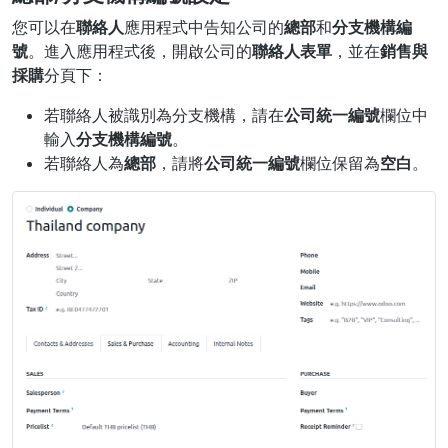
您可以在
聯絡人
應用程式中告知公司的
總部
和
分支機構編
號
。進入應用程式後，開啟公司的
聯絡人表單
，並在
銷售與
採購
分頁下：
若聯絡人被識別為分支機構，請在
公司統一編號
欄位中
輸入
分支機構編號
。
若聯絡人為
總部
，請將
公司統一編號
欄位保留為
空白
。