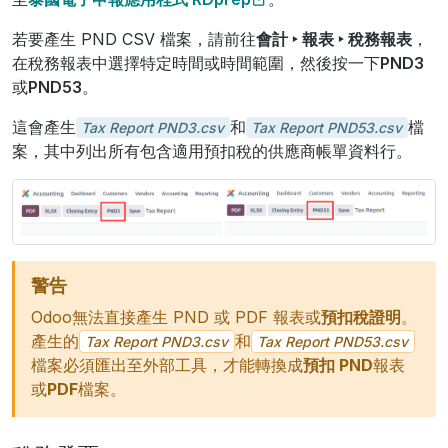
若要產生 PND CSV 檔案，請前往
會計 ‣ 報表 ‣ 稅務報表
，
在稅務報表中選擇特定時間或時間範圍，然後按一下
PND3
或
PND53
。
這會產生
和
檔
Tax
Report
PND3.csv
Tax
Report
PND53.csv
案，其中列出所有包含適用預扣稅的供應商帳單資料行。
警告
Odoo無法直接產生 PND 或 PDF 報表或
預扣稅證明
。
產生的
和
Tax
Report
PND3.csv
Tax
Report
PND53.csv
檔案必須匯出至外部工具，才能轉換成
預扣 PND
報表
或
PDF
檔案。