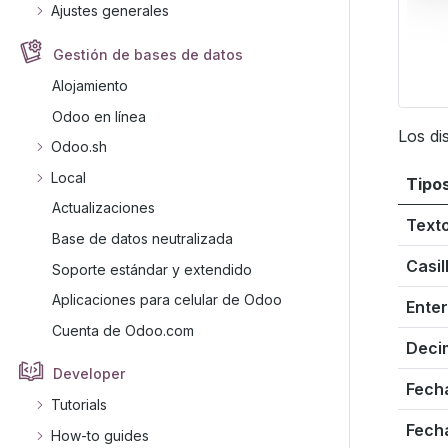
Ajustes generales
Gestión de bases de datos
Alojamiento
Odoo en línea
Los di
Odoo.sh
Local
Tipo
Actualizaciones
Text
Base de datos neutralizada
Casil
Soporte estándar y extendido
Aplicaciones para celular de Odoo
Ente
Cuenta de Odoo.com
Deci
Developer
Fech
Tutorials
Fech
How-to guides