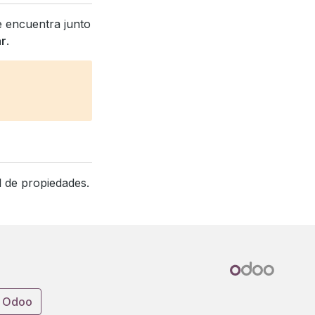
 encuentra junto
ar
.
l de propiedades.
e Odoo