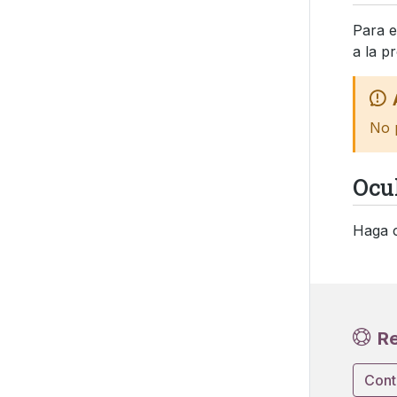
Para e
a la p
No 
Ocul
Haga c
Re
Cont