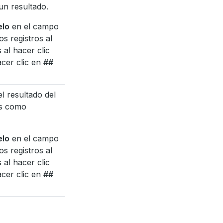
un resultado.
elo
en el campo
os registros al
s al hacer clic
acer clic en
##
el resultado del
os como
elo
en el campo
os registros al
s al hacer clic
acer clic en
##