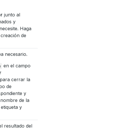
or
junto al
inados y
 necesite. Haga
 creación de
ea necesario.
en el campo
a
r
 para cerrar la
mpo de
spondiente y
el nombre de la
etiqueta y
el resultado del