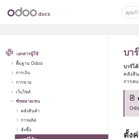
docs
บาร์
เอกสารผู้ใช้
พื้นฐาน Odoo
บาร์โค
การเงิน
คลังสิ
การสแ
การขาย
เว็บไซต์
ด
ซัพพลายเชน
Odoo
คลังสินค้า
การผลิต
สั่งซื้อ
ตั้งค