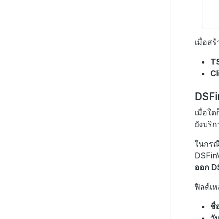
เมื่อส
TS
Cl
DSFi
เมื่อใ
ยังบริ
ในกรณี
DSFinV
ออก D
ฟิลด์เหล
ชื่
วัน