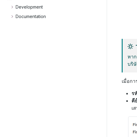
Development
Documentation
หากค
บริษ
เมื่อกา
รห
คี
เส