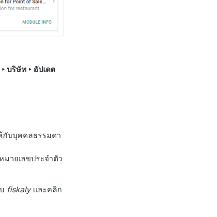
 ‣ บริษัท ‣ อัปเดต
้กับบุคคลธรรมดา
็นหมายเลขประจำตัว
็บ
fiskaly
และคลิก