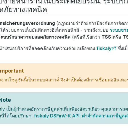
บขายหน้าร้านในประเทศเยอรมนี: ระบบร
ดภัยทางเทคนิค
nsicherungsverordnung
(กฎหมายว่าด้วยการป้องกันการจัดการ
ห้ระบบการเก็บบันทึกทางอิเล็กทรอนิกส์ - รวมถึงระบบ
ระบบขาย
ระบบรักษาความปลอดภัยทางเทคนิค
(หรือที่เรียกว่า
TSS
หรือ
T
ำเสนอบริการที่สอดคล้องกับความช่วยเหลือของ
fiskaly
ซึ่งเ
Important
องจากโซลูชันนี้เป็นระบบคลาวด์ จึงจำเป็นต้องมีการเชื่อมต่ออินเทอร์
Note
aly เป็นผู้กำหนดอัตราภาษีมูลค่าเพิ่มเพียงอัตราเดียว คุณสามาร
านี้ได้โดยปรึกษา:
fiskaly DSFinV-K API: คำจำกัดความภาษีมูลค่า