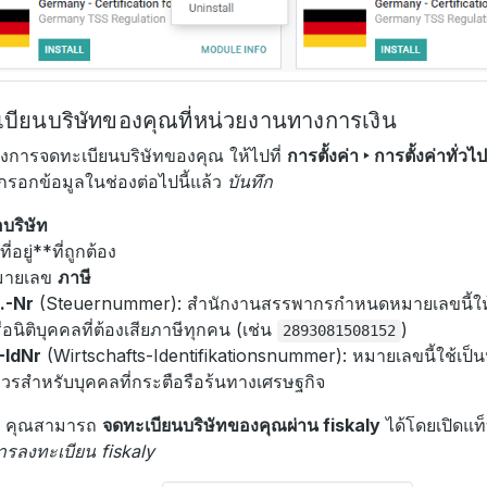
บียนบริษัทของคุณที่หน่วยงานทางการเงิน
งการจดทะเบียนบริษัทของคุณ ให้ไปที่
การตั้งค่า ‣ การตั้งค่าทั่วไป
รอกข้อมูลในช่องต่อไปนี้แล้ว
บันทึก
่อบริษัท
ที่อยู่**ที่ถูกต้อง
มายเลข
ภาษี
.-Nr
(Steuernummer): สำนักงานสรรพากรกำหนดหมายเลขนี้ให
ือนิติบุคคลที่ต้องเสียภาษีทุกคน (เช่น
)
2893081508152
-IdNr
(Wirtschafts-Identifikationsnummer): หมายเลขนี้ใช้เป
วรสำหรับบุคคลที่กระตือรือร้นทางเศรษฐกิจ
้น คุณสามารถ
จดทะเบียนบริษัทของคุณผ่าน fiskaly
ได้โดยเปิดแท
ารลงทะเบียน fiskaly