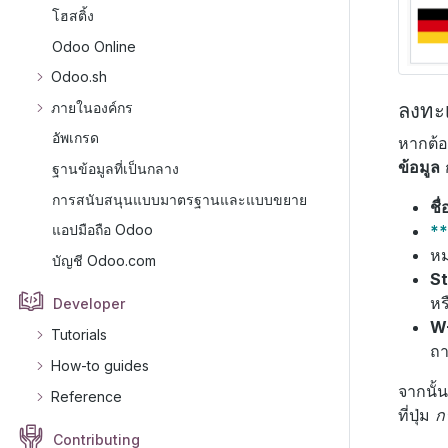
โฮสติ้ง
Odoo Online
Odoo.sh
ลงทะเ
ภายในองค์กร
อัพเกรด
หากต้อ
ข้อมูล
ก
ฐานข้อมูลที่เป็นกลาง
การสนับสนุนแบบมาตรฐานและแบบขยาย
ชื
**
แอปมือถือ Odoo
ห
บัญชี Odoo.com
St
หร
Developer
W
Tutorials
ถา
How-to guides
จากนั
Reference
ที่ปุ่ม
ก
Contributing