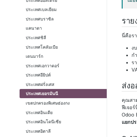
ประเทศออสเตรีย
ประเทศเบลเยียม
ราย
ประเทศบราซิล
แคนาดา
นี่คือ
ประเทศชิลี
ประเทศโคลัมเบีย
งบ
กำ
เดนมาร์ก
รา
ประเทศเอกวาดอร์
VA
ประเทศอียิปต์
ส่งอ
ประเทศฝรั่งเศส
ประเทศเยอรมันนี
คุณสาม
เขตปกครองพิเศษฮ่องกง
ฟีเจอร
ประเทศอินเดีย
Odoo E
ประเทศอินโดนีเซีย
แยกประ
ประเทศอิตาลี