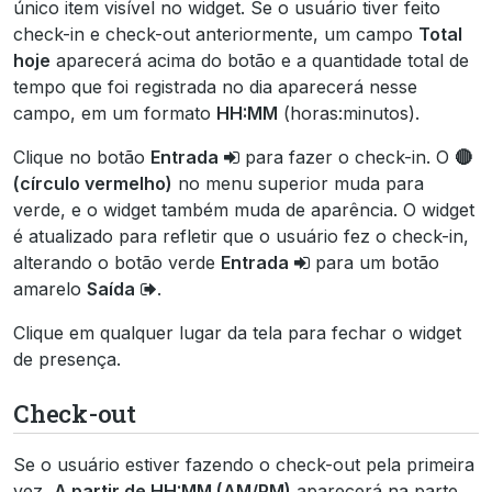
único item visível no widget. Se o usuário tiver feito
check-in e check-out anteriormente, um campo
Total
hoje
aparecerá acima do botão e a quantidade total de
tempo que foi registrada no dia aparecerá nesse
campo, em um formato
HH:MM
(horas:minutos).
Clique no botão
Entrada
para fazer o check-in. O
🔴
(círculo vermelho)
no menu superior muda para
verde, e o widget também muda de aparência. O widget
é atualizado para refletir que o usuário fez o check-in,
alterando o botão verde
Entrada
para um botão
amarelo
Saída
.
Clique em qualquer lugar da tela para fechar o widget
de presença.
Check-out
Se o usuário estiver fazendo o check-out pela primeira
vez,
A partir de HH:MM (AM/PM)
aparecerá na parte