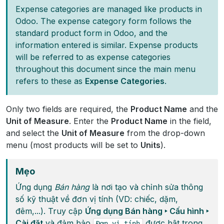
Expense categories are managed like products in
Odoo. The expense category form follows the
standard product form in Odoo, and the
information entered is similar. Expense products
will be referred to as expense categories
throughout this document since the main menu
refers to these as
Expense Categories
.
Only two fields are required, the
Product Name
and the
Unit of Measure
. Enter the
Product Name
in the field,
and select the
Unit of Measure
from the drop-down
menu (most products will be set to
Units
).
Mẹo
Ứng dụng
Bán hàng
là nơi tạo và chỉnh sửa thông
số kỹ thuật về đơn vị tính (VD: chiếc, dặm,
đêm,...). Truy cập
Ứng dụng Bán hàng ‣ Cấu hình ‣
Cài đặt
và đảm bảo
được bật trong
Đơn
vị
tính