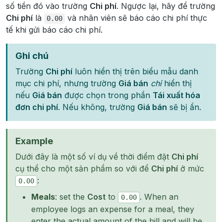
số tiền đó vào trường
Chi phí
. Ngược lại, hãy để trường
Chi phí
là
và nhân viên sẽ báo cáo chi phí thực
0.00
tế khi gửi báo cáo chi phí.
Ghi chú
Trường
Chi phí
luôn hiển thị trên biểu mẫu danh
mục chi phí, nhưng trường
Giá bán
chỉ
hiển thị
nếu
Giá bán
được chọn trong phần
Tái xuất hóa
đơn chi phí
. Nếu không, trường
Giá bán
sẽ bị ẩn.
Example
Dưới đây là một số ví dụ về thời điểm đặt
Chi phí
cụ thể cho một sản phẩm so với để
Chi phí
ở mức
:
0.00
Meals
: set the
Cost
to
. When an
0.00
employee logs an expense for a meal, they
enter the actual amount of the bill and will be