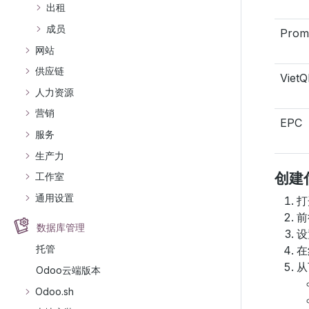
出租
成员
Prom
网站
供应链
Viet
人力资源
营销
EPC
服务
生产力
创建
工作室
通用设置
打
前
数据库管理
设
托管
在
从
Odoo云端版本
Odoo.sh