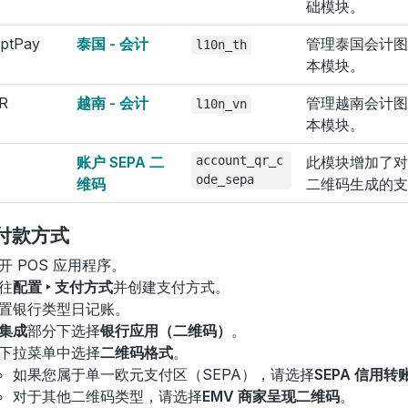
础模块。
ptPay
泰国 - 会计
管理泰国会计图
l10n_th
本模块。
QR
越南 - 会计
管理越南会计图
l10n_vn
本模块。
账户 SEPA 二
account_qr_c
此模块增加了对 
ode_sepa
维码
二维码生成的支
付款方式
开 POS 应用程序。
往
配置 ‣ 支付方式
并创建支付方式。
置银行类型日记账。
集成
部分下选择
银行应用（二维码）
。
下拉菜单中选择
二维码格式
。
如果您属于单一欧元支付区（SEPA），请选择
SEPA 信用
对于其他二维码类型，请选择
EMV 商家呈现二维码
。