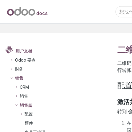
docs
二
用户文档
Odoo 要点
二维码
财务
行转账
销售
配
CRM
销售
激活
销售点
转到
会
配置
硬件
国