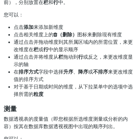
前），分别放置在
栏
和
行
中。
您可以：
点击
添加
来添加新维度
点击相关维度上的
（删除）
图标来删除现有维度
通过点击并拖动维度到其所属区域内的所需位置，来更
改维度在
栏
或
行
中的显示顺序
通过点击并将维度从
栏
拖动到
行
或反之，来更改维度显
示的轴
在
排序方式
字段中选择
升序
、
降序
或
不排序
来更改维度
值的排序方式
对于基于日期或时间的维度，从下拉菜单中的选项中选
择所需的
粒度
测量
数据透视表的度量值（即您根据所选维度测量或分析的内
容）按其在数据库数据透视视图中出现的顺序列出。
您可以：