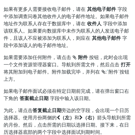
如果有更多人需要接收电子邮件，请在
其他电子邮件
字段
中添加调查问卷其他收件人的电子邮件地址。如果电子邮件
地址作为联系人存在于数据库中，请在
收件人
字段中添加
该联系人。如果要向数据库中未作为联系人的人发送电子邮
件，且该人不应被添加为联系人，则应在
其他电子邮件
字
段中添加该人的电子邮件地址。
如果需要添加任何附件，请点击
附件
按钮，此时会出现
一个文件资源管理器窗口。导航到所需文件，然后点击
打开
将其附加到电子邮件。附件加载完毕，并列在
:
`
附件`按钮
上方。
如果电子邮件面试必须在特定日期前完成，请在弹出窗口右
下角的
答案截止日期
字段中输入该日期。
为此，请点击
答复截止日期
旁边的空字段，会出现一个日历
选择器。使用月份两侧的
（左）
和
（右）
箭头导航到所需
的月份。然后，点击所需的日期以选择日期。接下来，在日
历选择器底部的两个字段中选择面试到期时间。