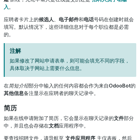
入
。
应聘者卡片上的
候选人
、
电子邮件
和
电话
号码在创建时就会
填写。默认情况下，这些详细信息对于每个职位都是必需
的。
注解
如果修改了网站申请表单，则可能会填充不同的字段，
具体取决于网站上需要什么信息。
在
简短介绍
部分中输入的任何内容都会作为来自
OdooBot
的
其他信息
备注显示在应聘者的聊天记录中。
简历
如果在线申请附加了简历，它会显示在聊天记录的
文件
部分
中，并且也会存储在
文档
应用程序中。
要查找招聘文件，请导航至
文件应用程序
主仪表板，然后