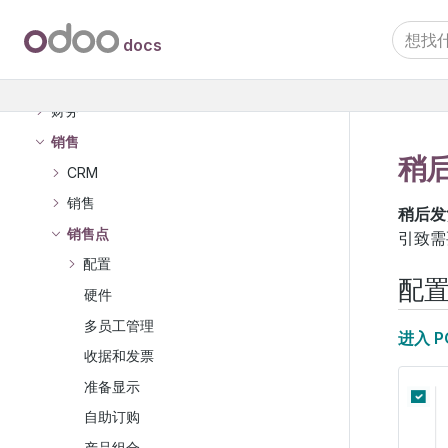
docs
用户文档
Odoo 要点
财务
销售
稍
CRM
销售
稍后发
销售点
引致需
配置
配
硬件
多员工管理
进入 P
收据和发票
准备显示
自助订购
产品组合