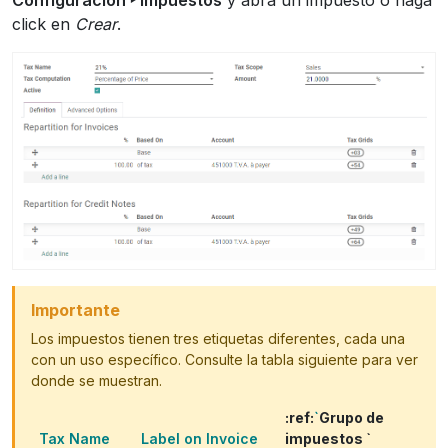
Configuración ‣ Impuestos
y abra un impuesto o haga
click en
Crear
.
Importante
Los impuestos tienen tres etiquetas diferentes, cada una
con un uso específico. Consulte la tabla siguiente para ver
donde se muestran.
:ref:
`
Grupo de
Tax Name
Label on Invoice
impuestos `