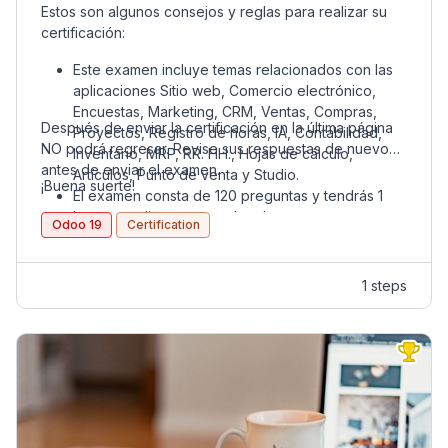
Estos son algunos consejos y reglas para realizar su
certificación:
Este examen incluye temas relacionados con las
aplicaciones Sitio web, Comercio electrónico,
Encuestas, Marketing, CRM, Ventas, Compras,
Después de enviar la certificación en la última página
Proyectos, Registro de horas, IA, Contabilidad,
NO podrá regresar. Revise sus respuestas de nuevo
Inventario, MRP, RR. HH., Hojas de cálculo,
antes de enviar el examen.
Artículos, Punto de venta y Studio.
¡Buena suerte!
El examen consta de 120 preguntas y tendrás 1
hora y media para completarlo.
Odoo 19
Certification
Para PASAR el examen es necesario obtener
como mínimo una calificación de 70%.
Cada respuesta CORRECTA vale 1 punto.
1 steps
Cada respuesta INCORRECTA resta ½ punto a su
calificación.
Cada respuesta SIN RESPONDER vale 0 puntos.
La certificación es INTRANSFERIBLE.