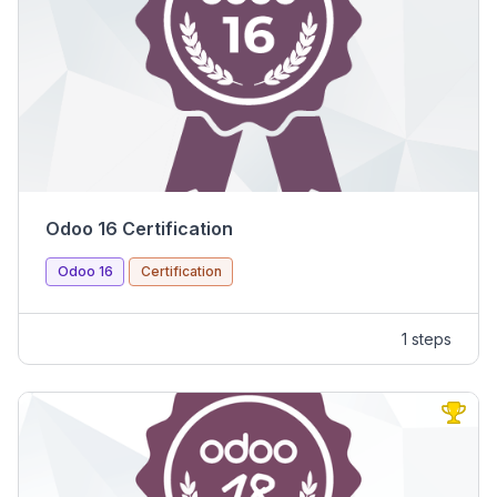
You must score (at least) 70% to PASS.
Each CORRECT answer is worth 1 point.
Each WRONG answer will cost you ½ point.
Each UNANSWERED question is worth 0 point.
Odoo 16 Certification
Odoo 16
Certification
1 steps