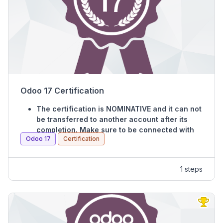
Each WRONG answer will cost you ½ point.
Each UNANSWERED question is worth 0 point.
Odoo 17 Certification
The certification is NOMINATIVE and it can not
be transferred to another account after its
completion. Make sure to be connected with
Odoo 17
Certification
the right user before purchasing this exam.
The exam will cover the following subjects:
1 steps
Website, eCommerce, Survey, Marketing, CRM,
Sales, Purchases, Project, Timesheet, Accounting,
Inventory, MRP, HR, Spreadsheet, POS and Studio.
You’ll have 1.5 hours to complete this 125-
questions exam.