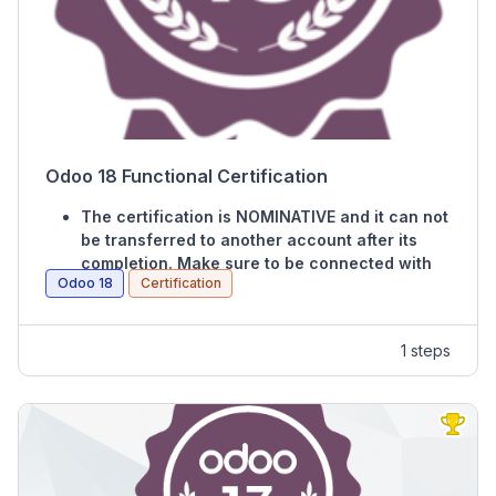
Odoo 18 Functional Certification
The certification is NOMINATIVE and it can not
be transferred to another account after its
completion. Make sure to be connected with
Odoo 18
Certification
the right user before purchasing this exam.
The exam will cover the following subjects:
1 steps
Website, eCommerce, Survey, Marketing, CRM,
Sales, Purchases, Project, Timesheet, Accounting,
Inventory, MRP, HR, Spreadsheet, POS and Studio.
You’ll have 1.5 hours to complete this 125-
questions exam.
You must score (at least) 70% to PASS.
Each CORRECT answer is worth 1 point.