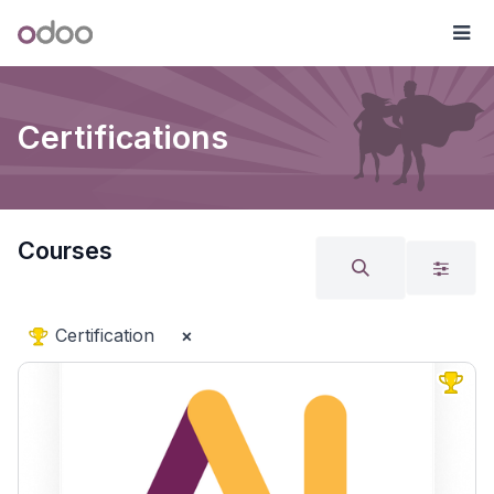
Skip to Content
Odoo
Me
Certifications
Courses
Certification
×