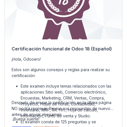
Certificación funcional de Odoo 18 (Español)
¡Hola, Odooers!
Estos son algunos consejos y reglas para realizar su
certificación:
Este examen incluye temas relacionados con las
aplicaciones Sitio web, Comercio electrónico,
Encuestas, Marketing, CRM, Ventas, Compra,
Después de enviar la certificación en la última página
Proyecto, Hojas de horas, Contabilidad,
NO podrá regresar. Revise sus respuestas de nuevo
Inventario, MRP, RR. HH., Hoja de cálculo,
antes de enviar el examen.
Información, Punto de venta y Studio.
¡Buena suerte!
El examen consta de 125 preguntas y se