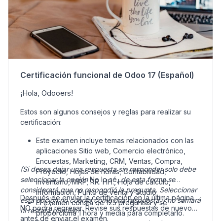
Certificación funcional de Odoo 17 (Español)
¡Hola, Odooers!
Estos son algunos consejos y reglas para realizar su
certificación:
Este examen incluye temas relacionados con las
aplicaciones Sitio web, Comercio electrónico,
Encuestas, Marketing, CRM, Ventas, Compra,
(Si desea dejar una respuesta sin responder solo debe
Proyecto, Hojas de horas, Contabilidad,
seleccionar la opción
No lo sé
, de esta forma se
Inventario, MRP, RR. HH., Hoja de cálculo,
considerará que no respondió la pregunta. Seleccionar
Información, Punto de venta y Studio.
Después de enviar la certificación en la última página
esta opción no cuenta como una respuesta y no sumará
El examen consta de 125 preguntas y se
NO podrá regresar. Revise sus respuestas de nuevo
ni restará puntos
).
proporciona 1 hora y media para completarlo.
antes de enviar el examen.