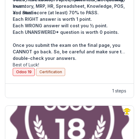
Inventory, MRP, HR, Spreadsheet, Knowledge, POS,
exam.
and Studio.
You must score (at least) 70% to PASS.
Each RIGHT answer is worth 1 point.
Each WRONG answer will cost you ½ point.
Each UNANSWERED* question is worth 0 points.
Once you submit the exam on the final page, you
CANNOT go back. So, be careful and make sure to
double-check your answers.
Best of Luck!
Odoo 19
Certification
1 steps