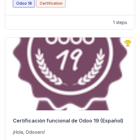
proporciona 1 hora y media para completarlo.
Odoo 18
Certification
Para PASAR el examen es necesario obtener
como mínimo una calificación de 70%.
Cada respuesta CORRECTA vale 1 punto.
1 steps
Cada respuesta INCORRECTA resta ½ punto a su
calificación.
Cada respuesta SIN RESPONDER vale 0 puntos.
La certificación es INTRANSFERIBLE.
Certificación funcional de Odoo 19 (Español)
¡Hola, Odooers!