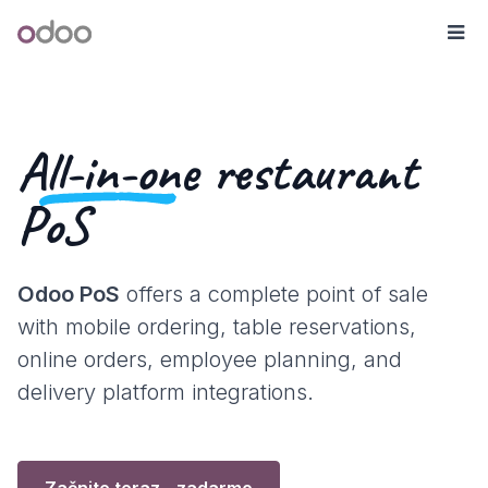
Skip to Content
Odoo
Me
All-in-one
restaurant
PoS
Odoo PoS
offers a complete point of sale
with mobile ordering, table reservations,
online orders, employee planning, and
delivery platform integrations.