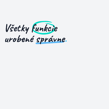
Všetky
funkcie
urobené
správne
.