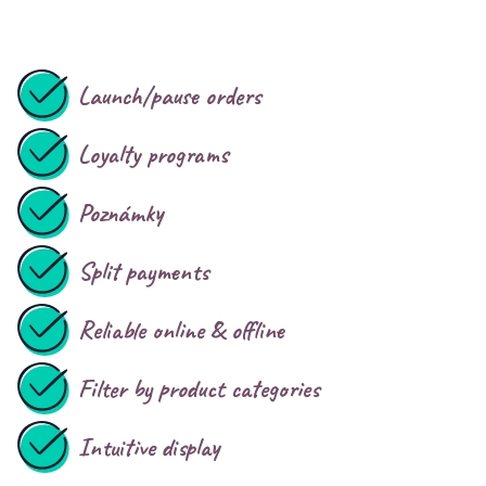
Launch/pause orders
Loyalty programs
Poznámky
Split payments
Reliable online & offline
Filter by product categories
Intuitive display