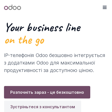
Skip to Content
Odoo
М
Your business line
on the go
IP-телефонія Odoo безшовно інтегрується
з додатками Odoo для максимальної
продуктивності за доступною ціною.
Розпочніть зараз - це безкоштовно
Зустріньтеся з консультантом