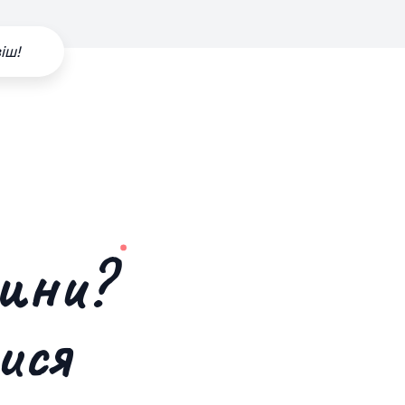
іш!
дини?
ися