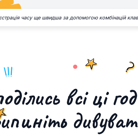
єстрація часу ще швидша за допомогою комбінацій клав
оділись всі ці го
ипиніть дивуват