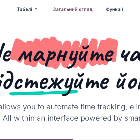
Табелі
Загальний огляд
Функції
е
марнуйте
ча
ідстежуйте
йог
llows you to automate time tracking, el
s. All within an interface powered by sm