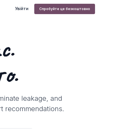
Увійти
Спробуйте це безкоштовно
с.
о.
iminate leakage, and
art recommendations.