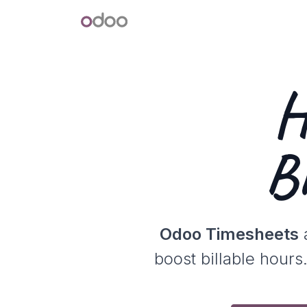
Skip to Content
Odoo
Н
В
Odoo Timesheets
a
boost billable hour