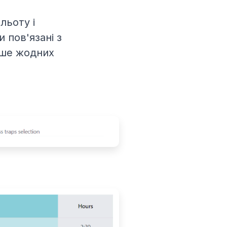
льоту і
 пов'язані з
ьше жодних