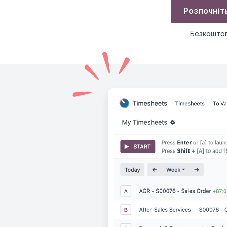
Розпочніт
Безкоштов