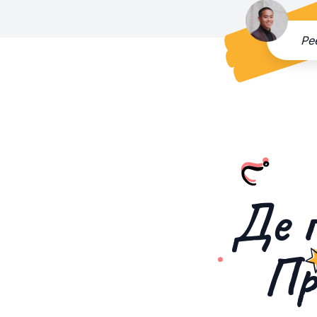
Ре
Де п
Пр