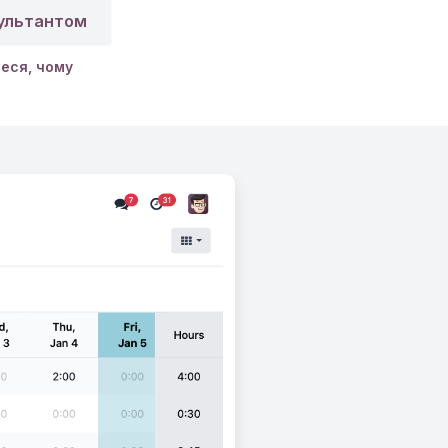
сультантом
еся, чому