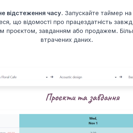
е відстеження часу.
Запускайте таймер на 
ся, що відомості про працездатність завжди
им проєктом, завданням або продажем. Біл
втрачених даних.
Проєкти та завдання