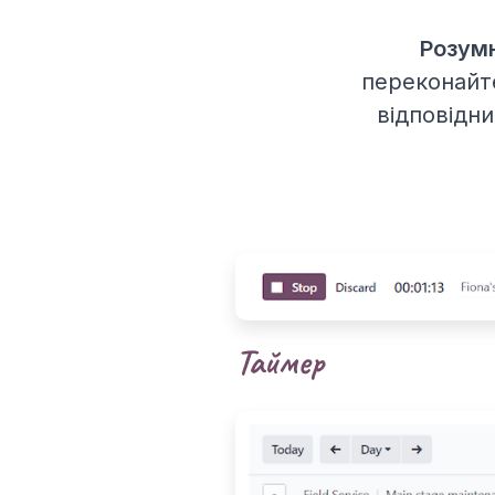
Розумн
переконайте
відповідн
Таймер