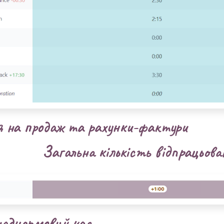
 на продаж та рахунки-фактури
Загальна кількість відпрацьов
аднормовий час