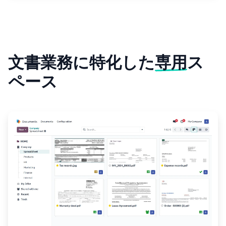
文書業務に特化した
専用
ス
ペース