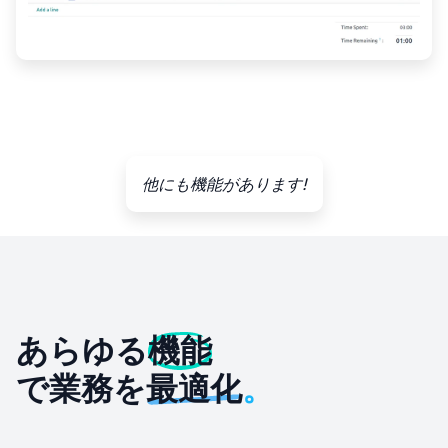
他にも機能があります!
あらゆる
機能
で業務を
最適化
。