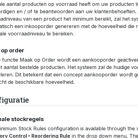
le aantal producten op voorraad heeft om uw producten 
rdigen en / of te beantwoorden aan uw klantenbehoeften
adniveau van een product het minimum bereikt, zal het sy
tisch een inkooporder genereren met de hoeveelheid die n
le voorraadniveau te bereiken.
op order
 functie Maak op Order wordt een aankooporder geactiveerd
t aantal bestelde producten. Het systeem zal de huidige vo
leren. Dit betekent dat een concept aankooporder wordt 
ht de beschikbare hoeveelheid.
iguratie
ale stockregels
nimum Stock Rules configuration is available through th
ory Control ‣ Reordering Rule
in the drop down menu. Ther