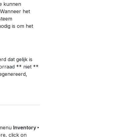
te kunnen
. Wanneer het
steem
odig is om het
 dat gelijk is
orraad ** niet **
gegenereerd,
e menu
Inventory ‣
e, click on