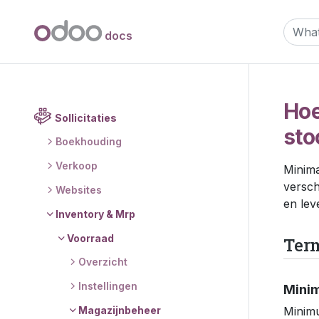
docs
Hoe
Sollicitaties
sto
Boekhouding
Verkoop
Minima
versch
Websites
en lev
Inventory & Mrp
Voorraad
Ter
Overzicht
Instellingen
Minim
Minimu
Magazijnbeheer