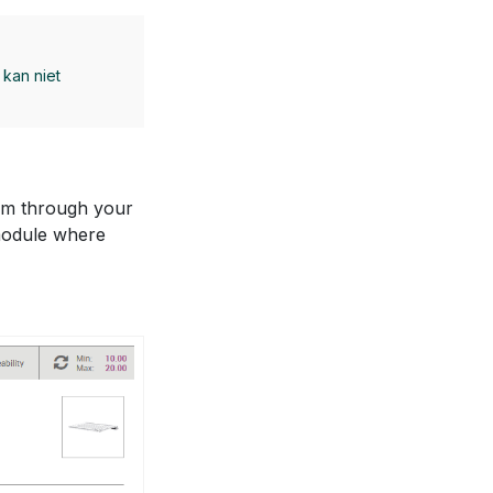
 kan niet
.
orm through your
module where