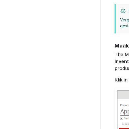
Verg
gest
Maak 
The Ma
Invent
produc
Klik i