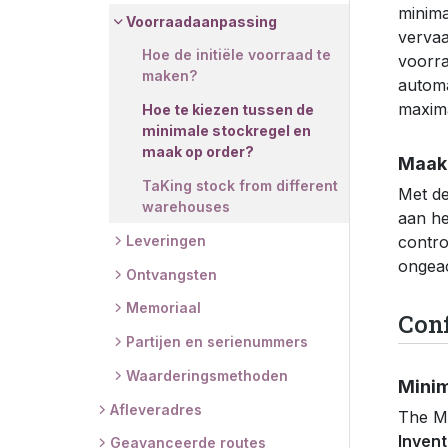
minima
Voorraadaanpassing
vervaa
Hoe de initiële voorraad te
voorra
maken?
automa
maxima
Hoe te kiezen tussen de
minimale stockregel en
maak op order?
Maak 
TaKing stock from different
Met de
warehouses
aan he
Leveringen
contro
ongeac
Ontvangsten
Memoriaal
Conf
Partijen en serienummers
Waarderingsmethoden
Minim
Afleveradres
The Mi
Invent
Geavanceerde routes