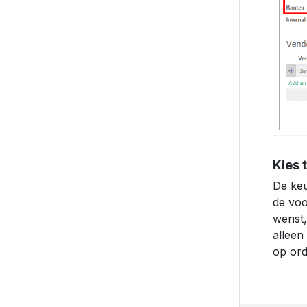
Kies 
De keu
de voo
wenst,
alleen
op ord