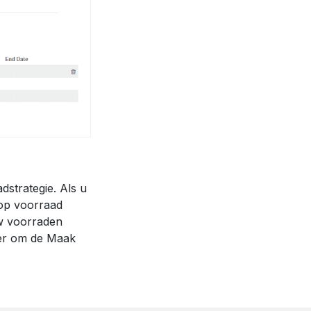
dstrategie. Als u
 op voorraad
w voorraden
eter om de Maak