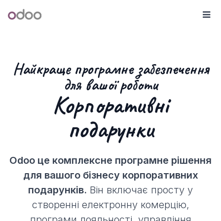
Skip to Content
Odoo
М
Найкраще програмне забезпечення
для вашої роботи
Корпоративні
подарунки
Odoo це комплексне програмне рішення
для вашого бізнесу корпоративних
подарунків.
Він включає просту у
створенні електронну комерцію,
програми лояльності, управління