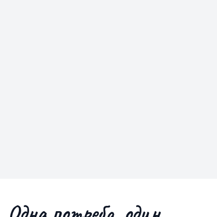
Одна
потреба
, один