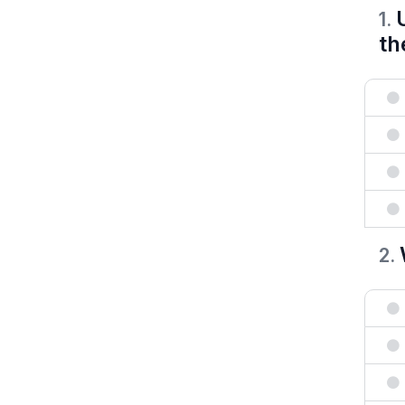
1
.
th
2
.