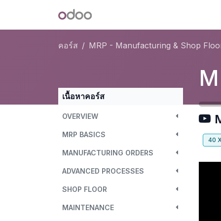
Skip to Content
Odoo
คอร์ส
MRP - Manufacturing & Shop Floo
เนื้อหาคอร์ส
OVERVIEW
M
MRP BASICS
40
MANUFACTURING ORDERS
ADVANCED PROCESSES
SHOP FLOOR
MAINTENANCE