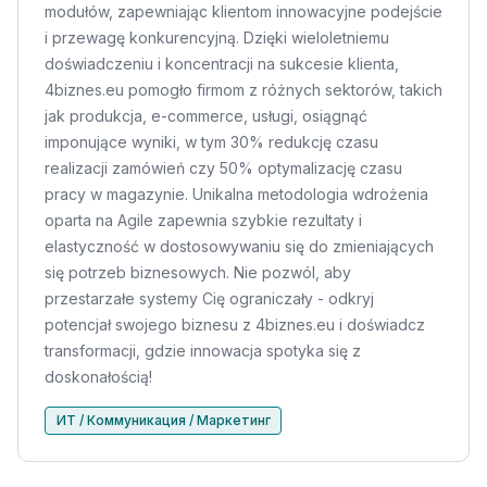
modułów, zapewniając klientom innowacyjne podejście
i przewagę konkurencyjną. Dzięki wieloletniemu
doświadczeniu i koncentracji na sukcesie klienta,
4biznes.eu pomogło firmom z różnych sektorów, takich
jak produkcja, e-commerce, usługi, osiągnąć
imponujące wyniki, w tym 30% redukcję czasu
realizacji zamówień czy 50% optymalizację czasu
pracy w magazynie. Unikalna metodologia wdrożenia
oparta na Agile zapewnia szybkie rezultaty i
elastyczność w dostosowywaniu się do zmieniających
się potrzeb biznesowych. Nie pozwól, aby
przestarzałe systemy Cię ograniczały - odkryj
potencjał swojego biznesu z 4biznes.eu i doświadcz
transformacji, gdzie innowacja spotyka się z
doskonałością!
ИТ / Коммуникация / Маркетинг