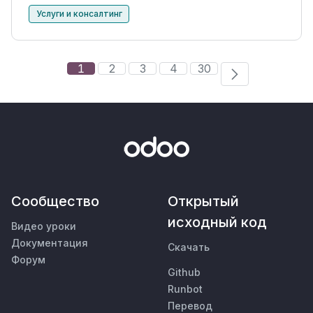
Услуги и консалтинг
1
2
3
4
30
Сообщество
Открытый
исходный код
Видео уроки
Документация
Скачать
Форум
Github
Runbot
Перевод