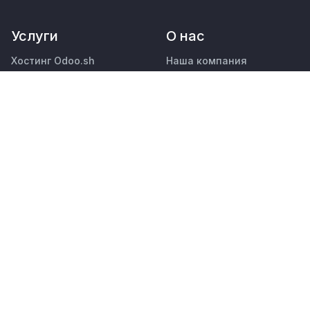
Услуги
О нас
Хостинг Odoo.sh
Наша компания
Активы бренда
Поддержка
Cвяжитесь с нами
Обновление
Вакансии
Индивидуальные
решения по доработке
Мероприятия
Образование
Подкаст
Блог
Найти бухгалтера
Клиенты
Найти партнера
Правовые документы
•
Стать партнером
Конфиденциальность
Безопасность
русский язык