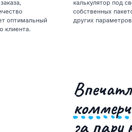
заказа,
калькулятор под с
ичество
собственных пакет
жет оптимальный
других параметров
о клиента.
Впечат
коммерч
за пару 