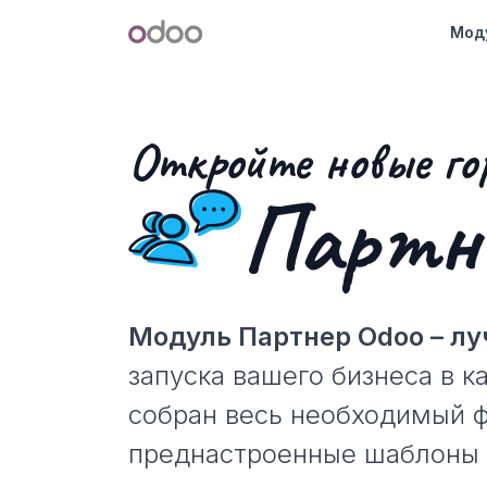
Перейти к содержимому
Odoo
Мод
Откройте новые го
Партне
Модуль Партнер Odoo – л
запуска вашего бизнеса в к
собран весь необходимый ф
преднастроенные шаблоны 