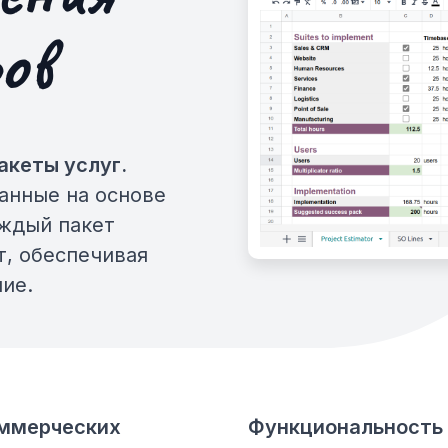
ов
акеты услуг.
танные на основе
ждый пакет
т, обеспечивая
ие.
оммерческих
Функциональность 