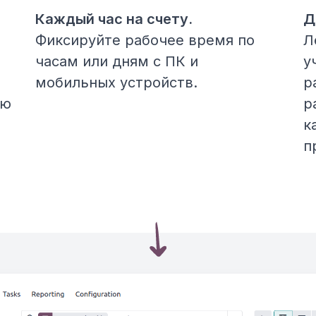
Каждый час на счету.
Д
Фиксируйте рабочее время по
Л
часам или дням с ПК и
у
мобильных устройств.
р
юю
р
к
п