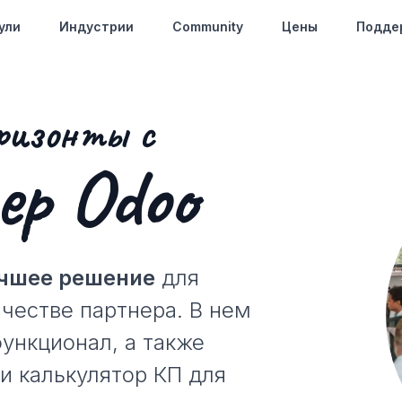
ули
Индустрии
Community
Цены
Подде
ризонты с
р Odoo
учшее решение
для
ачестве партнера. В нем
ункционал, а также
и калькулятор КП для