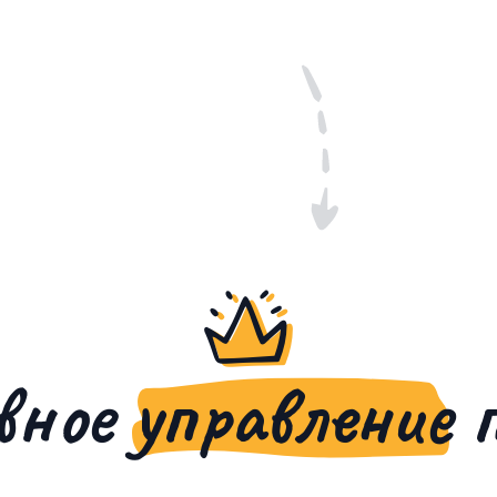
вное
управление
п