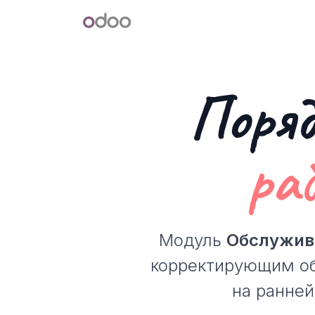
Перейти к содержимому
Odoo
Поряд
раб
Модуль
Обслужив
корректирующим об
на ранней