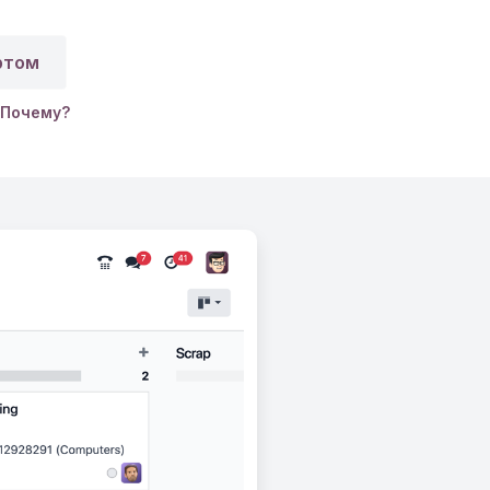
ртом
Почему?