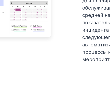
для плани
обслужива
средней на
показател
инцидента
следующего
автоматиз
процессы 
мероприят