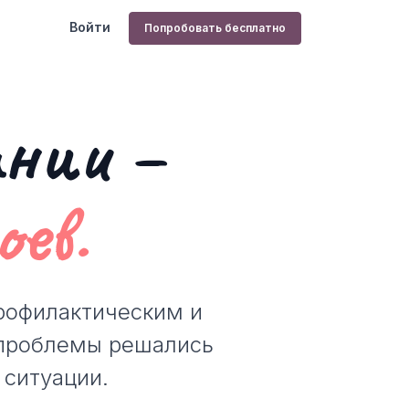
Войти
Попробовать бесплатно
ании –
ев.
рофилактическим и
 проблемы решались
 ситуации.