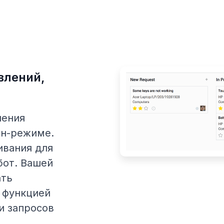
влений,
нения
ан-режиме.
ивания для
бот. Вашей
ать
 функцией
и запросов