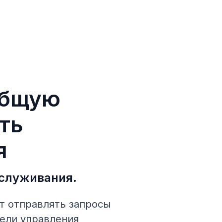
общую
ть
я
бслуживания.
т отправлять запросы
нели управления