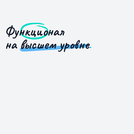
Функционал
на
высшем уровне
.