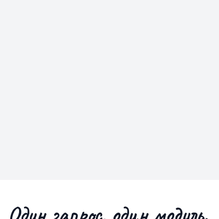
Один
запрос
, один
модуль
.