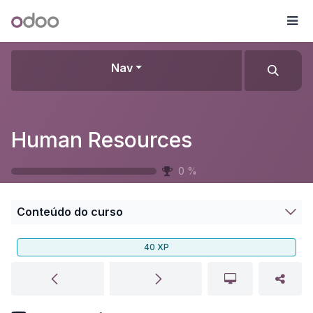
Pular para o conteúdo
Odoo
Me
Nav
Human Resources
0
%
Conteúdo do curso
40
XP