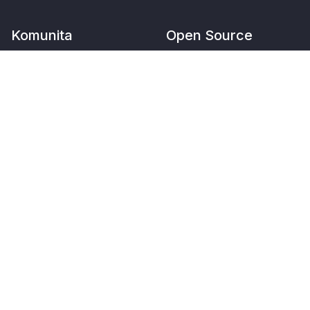
Komunita
Open Source
Tutoriály
Stáhnout
Dokumentace
Github
Fórum
Runbot
Překlady
Služby
O nás
Odoo.sh hostování
Naše společnost
Podklady značky
Podpora
Kontakujte nás
Upgrade
Práce
Nestandardní vývoj
Edukační program
Události
Podcast
Najít účetní
Blog