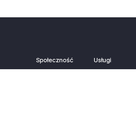
Społeczność
Usługi
Samouczki
Hosting Odoo.sh
Dokumentacja
Wsparcie
Forum
Aktualizacja
Indywidualne
Open Source
rozwiązania
Pobierz
Edukacja
Github
Znajdź księgowego
Runbot
Znajdź partnera
Tłumaczenia