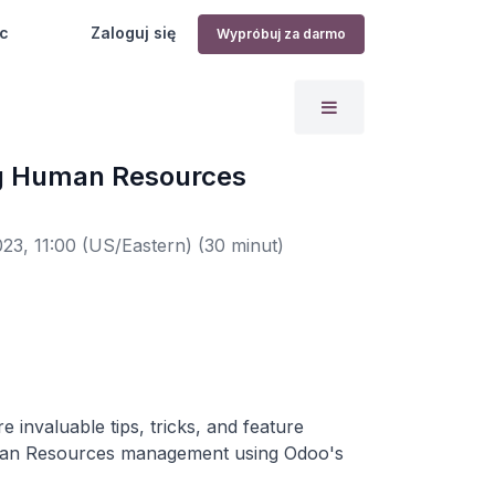
c
Zaloguj się
Wypróbuj za darmo
ng Human Resources
023, 11:00
(
US/Eastern
) (
30 minut
)
e invaluable tips, tricks, and feature
 Human Resources management using Odoo's