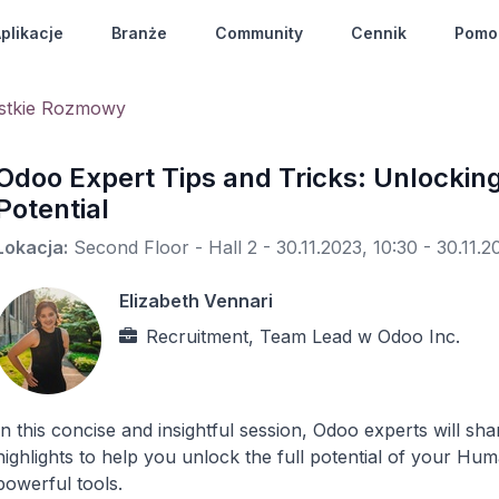
plikacje
Branże
Community
Cennik
Pomo
stkie Rozmowy
Odoo Expert Tips and Tricks: Unlocki
Potential
Lokacja:
Second Floor - Hall 2
-
30.11.2023, 10:30
-
30.11.2
Elizabeth Vennari
Recruitment, Team Lead
w
Odoo Inc.
In this concise and insightful session, Odoo experts will shar
highlights to help you unlock the full potential of your
powerful tools.