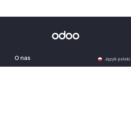
O nas
Język polski
Nasza firma
Zasoby marki
Odoo to pakiet a
Skontaktuj się z nami
zaspokoją wszys
Oferty pracy
księgowość, inwe
projektami itp.
Wydarzenia
Podcast
Unikalną wartośc
Blog
łatwe w użyciu i
Klienci