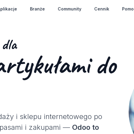
plikacje
Branże
Community
Cennik
Pomo
dla
artykułami do
daży i sklepu internetowego po
apasami i zakupami —
Odoo to