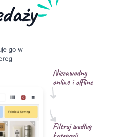
daży
uje go w
zereg
Niezawodny
online i offline
Filtruj według
kategorii