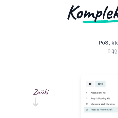
Komple
PoS, kt
ciąg
Zniżki