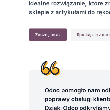
idealne rozwiązanie, które
sklepie z artykułami do ręko
Zacznij teraz
Spotkaj się z do
Odoo pomogło nam odk
poprawy obsługi klien
Dzięki Odoo odkryliśm