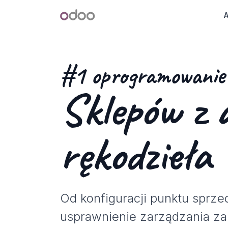
Przejdź do zawartości
Odoo
A
#1 oprogramowanie 
Sklepów z 
rękodzieła
Od konfiguracji punktu sprze
usprawnienie zarządzania z