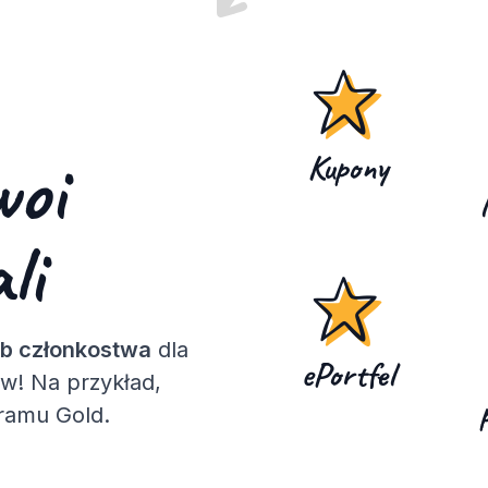
woi
Kupony
li
ub członkostwa
dla
ePortfel
ów! Na przykład,
gramu Gold.