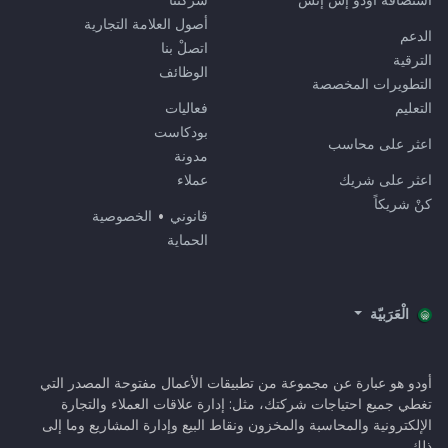
أصول العلامة التجارية
الدعم
اتصلْ بنا
الترقية
الوظائف
التطويرات المخصصة
التعليم
فعاليات
بودكاست
اعثر على محاسب
مدونة
اعثر على شريك
عملاء
كنْ شريكاً
قانوني
•
الخصوصية
الحماية
الْعَرَبيّة
أودو هو عبارة عن مجموعة من تطبيقات الأعمال مفتوحة المصدر التي
تغطي جميع احتياجات شركتك، مثل: إدارة علاقات العملاء والتجارة
الإلكترونية والمحاسبة والمخزون ونقاط البيع وإدارة المشاريع وما إلى
ذلك.