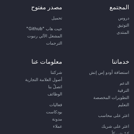
المجتمع
مصدر مفتوح
دروس
تحميل
التوثيق
جيت هاب "Github"
المنتدى
المشغل الآلي رنبوت
الترجمات
خدماتنا
معلومات عنا
استضافة أودو إس إتش
شركتنا
أصول العلامة التجارية
الدعم
اتصلْ بنا
الترقية
الوظائف
التطويرات المخصصة
التعليم
فعاليات
بودكاست
اعثر على محاسب
مدونة
اعثر على شريك
عملاء
كنْ شريكاً