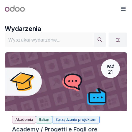
Przejdź do zawartości
Odoo
Me
Wydarzenia
PAŹ
21
Akademia
Italian
Zarządzanie projektem
Academy / Progetti e Fogli ore