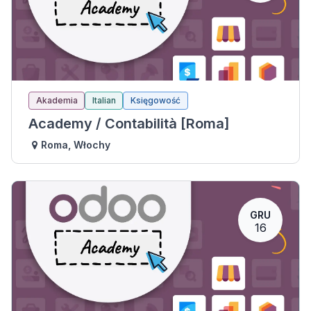
Akademia
Italian
Księgowość
Academy / Contabilità [Roma]
Roma
,
Włochy
GRU
16