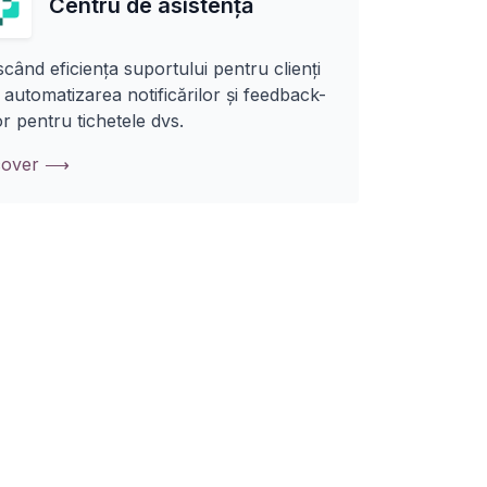
Centru de asistență
când eficiența suportului pentru clienți
 automatizarea notificărilor și feedback-
or pentru tichetele dvs.
cover ⟶