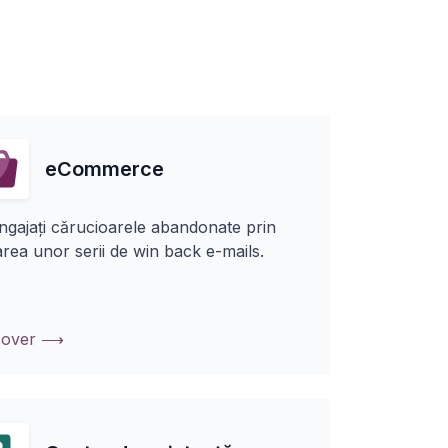
eCommerce
gajați cărucioarele abandonate prin
rea unor serii de win back e-mails.
cover ⟶