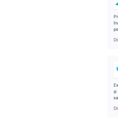
Pr
în
pe
D
Ex
și
sa
D