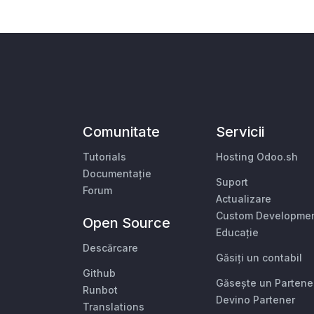
Comunitate
Servicii
Tutorials
Hosting Odoo.sh
Documentație
Suport
Forum
Actualizare
Custom Developme
Open Source
Educație
Descărcare
Găsiți un contabil
Github
Găsește un Partene
Runbot
Devino Partener
Translations