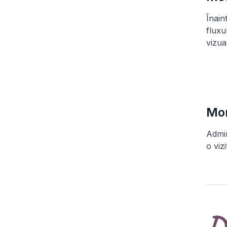
Înain
fluxu
vizua
Mon
Admin
o viz