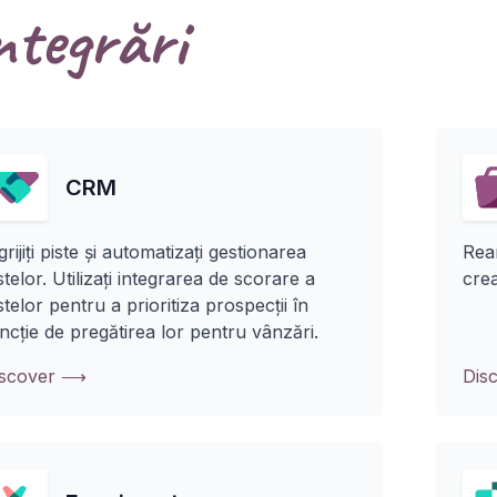
ntegrări
CRM
grijiți piste și automatizați gestionarea
Rean
stelor. Utilizați integrarea de scorare a
crea
stelor pentru a prioritiza prospecții în
ncție de pregătirea lor pentru vânzări.
iscover ⟶
Dis