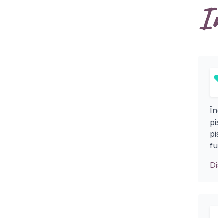
I
În
pi
pi
fu
D