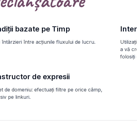
eclanșatoare
diții bazate pe Timp
Inter
 întârzieri între acțiunile fluxului de lucru.
Utiliza
a vă cr
folosiț
structor de expresii
t de domeniu: efectuați filtre pe orice câmp,
siv pe linkuri.