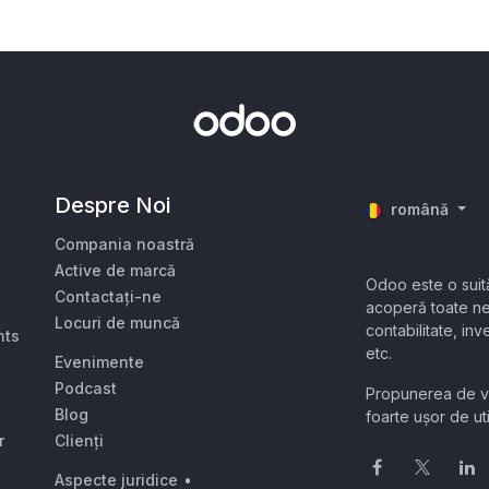
Despre Noi
română
Compania noastră
Active de marcă
Odoo este o suit
Contactați-ne
acoperă toate ne
Locuri de muncă
contabilitate, i
nts
etc.
Evenimente
Podcast
Propunerea de va
Blog
foarte ușor de uti
r
Clienți
Aspecte juridice
•