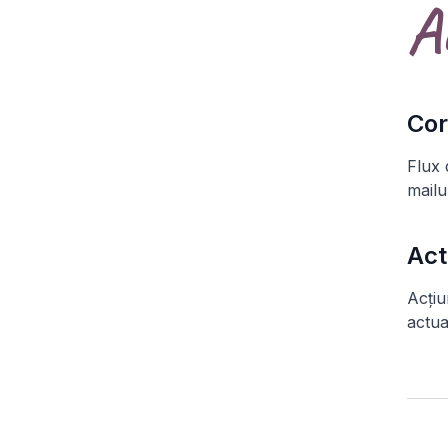
A
Cor
Flux 
mailu
Act
Acțiu
actua