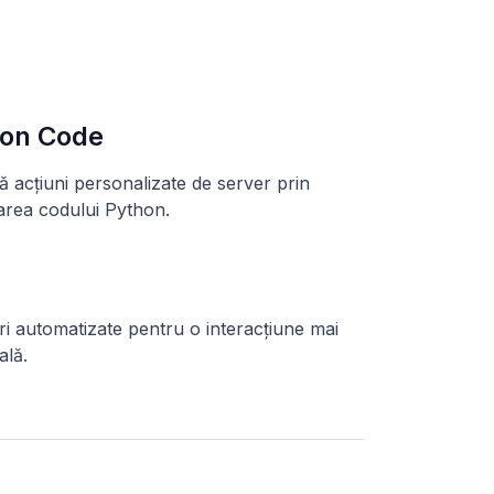
on Code
 acțiuni personalizate de server prin
area codului Python.
 automatizate pentru o interacțiune mai
ală.