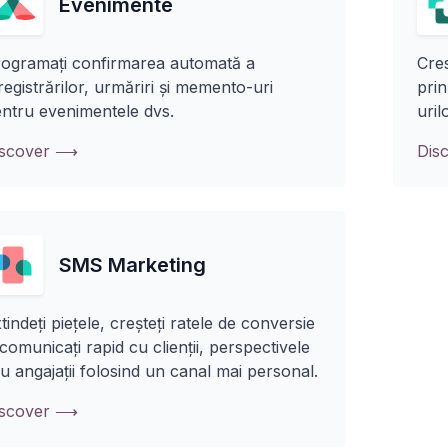
Evenimente
ogramați confirmarea automată a
Cres
registrărilor, urmăriri și memento-uri
prin
ntru evenimentele dvs.
uril
iscover ⟶
Dis
SMS Marketing
tindeți piețele, creșteți ratele de conversie
 comunicați rapid cu clienții, perspectivele
u angajații folosind un canal mai personal.
iscover ⟶