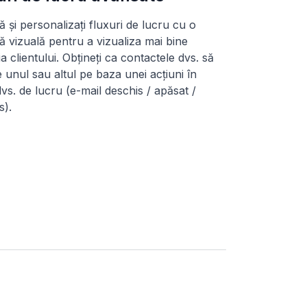
 și personalizați fluxuri de lucru cu o
ță vizuală pentru a vizualiza mai bine
ia clientului. Obțineți ca contactele dvs. să
unul sau altul pe baza unei acțiuni în
dvs. de lucru (e-mail deschis / apăsat /
s).