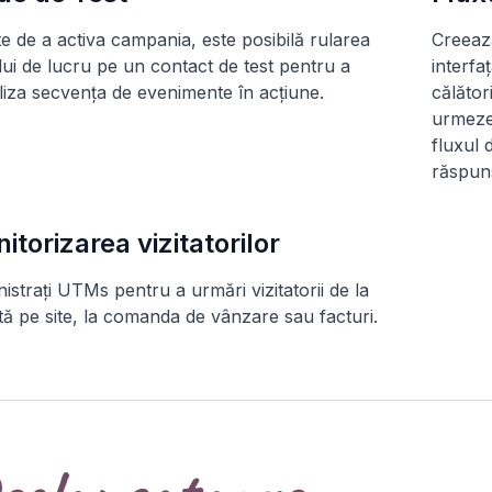
te de a activa campania, este posibilă rularea
Creează
lui de lucru pe un contact de test pentru a
interfa
liza secvența de evenimente în acțiune.
călător
urmeze 
fluxul 
răspun
itorizarea vizitatorilor
istrați UTMs pentru a urmări vizitatorii de la
ită pe site, la comanda de vânzare sau facturi.