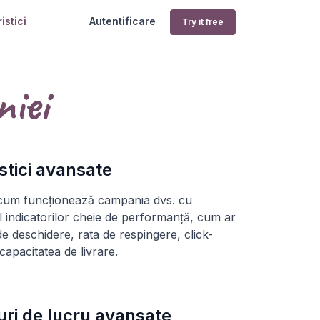
istici
Autentificare
Try it free
iei
istici avansate
 cum funcționează campania dvs. cu
l indicatorilor cheie de performanță, cum ar
 de deschidere, rata de respingere, click-
 capacitatea de livrare.
uri de lucru avansate