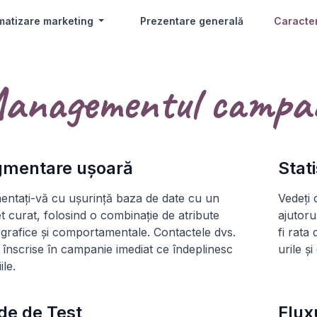
matizare marketing
Prezentare generală
Caracter
anagementul campan
mentare ușoară
Stat
ntați-vă cu ușurință baza de date cu un
Vedeți
t curat, folosind o combinație de atribute
ajutoru
rafice și comportamentale. Contactele dvs.
fi rata
i înscrise în campanie imediat ce îndeplinesc
urile și
ile.
e de Test
Flux