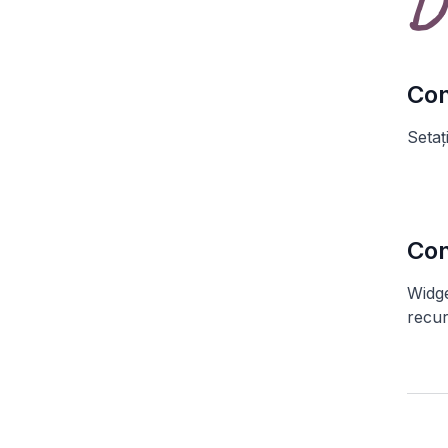
D
Con
Setați
Con
Widge
recur