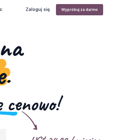
c
Zaloguj się
Wypróbuj za darmo
 na
e.
e cenowo!