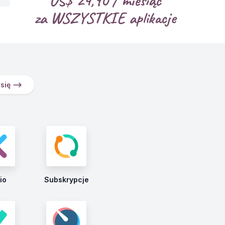
US$
24,90
/ miesiąc
za WSZYSTKIE aplikacje
j się ⟶
io
Subskrypcje