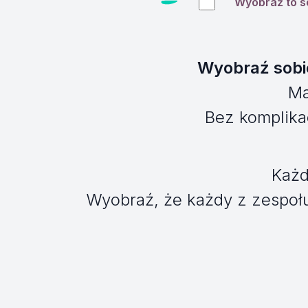
Wyobraź to s
Wyobraź sobie
Ma
Bez komplikac
Każd
Wyobraź, że każdy z zespoł