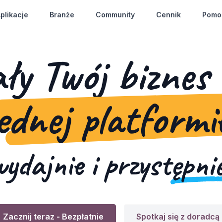
plikacje
Branże
Community
Cennik
Pomo
ły Twój biznes
ednej platformi
wydajnie i
przystępni
Zacznij teraz
- Bezpłatnie
Spotkaj się z doradcą