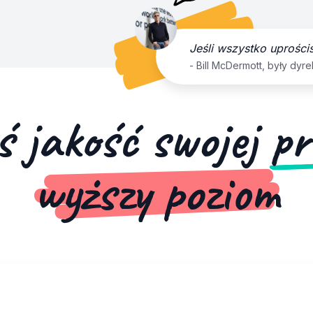
Jeśli wszystko uprości
- Bill McDermott, były dyr
 jakość swojej
pr
wyższy poziom