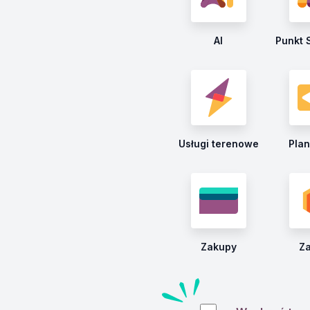
AI
Punkt 
Usługi terenowe
Pla
Zakupy
Z