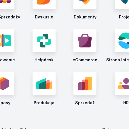
Sprzedaży
Dyskusje
Dokumenty
Proj
nowanie
Helpdesk
eCommerce
Strona Int
apasy
Produkcja
Sprzedaż
HR