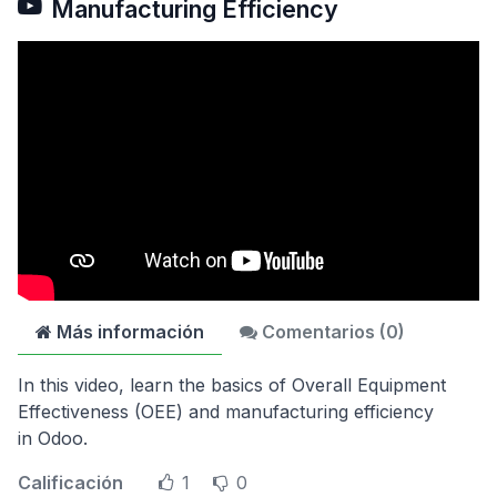
Manufacturing Efficiency
Más información
Comentarios (
0
)
In this video, learn the basics of Overall Equipment
Effectiveness (OEE) and manufacturing efficiency
in Odoo.
Calificación
1
0