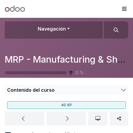
Ir al contenido
Odoo
Me
Navegación
MRP - Manufacturing & Shop Floor
0
%
Contenido del curso
40
XP