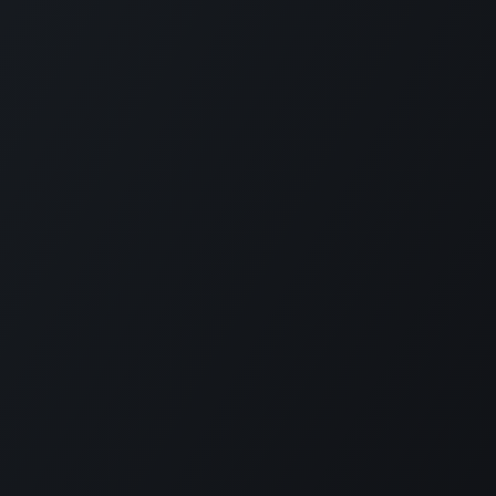
rica Latina)
nto de aplicaciones de código abierto que
s necesidades de tu empresa: CRM, comercio
abilidad, inventario, punto de venta, gestión de
ca de valor de Odoo es ser muy fácil de usar y
integrado.