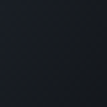
Sobre nosotros
Español (Amé
Nuestra empresa
Activos de marca
Odoo es un conju
Contáctanos
cubren todas la
Empleos
electrónico, cont
proyectos, etc.
Eventos
Podcast
La propuesta úni
Blog
estar totalmente 
Clientes
Legal
•
Privacidad
Seguridad
er