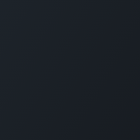
Comunidad
Servicios
Tutoriales
Alojamiento en
Documentación
Odoo.sh
Foro
Soporte
Actualizaciones del
Código abierto
software
Descargar
Desarrollos
personalizados
GitHub
Educación
Runbot
Traducciones
Encuentra un
contador
Encuentra un partn