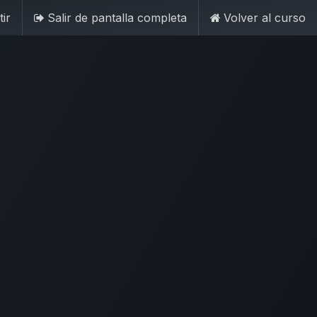
ir
Salir de pantalla completa
Volver al curso
yuda
Inicia sesión
Pruébalo gratis