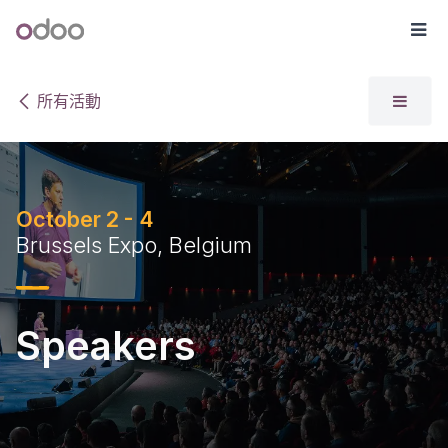
跳至內容
Odoo
選
所有活動
October 2 - 4
Brussels Expo, Belgium
Speakers