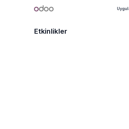
İçereği Atla
Odoo
Uygul
Etkinlikler