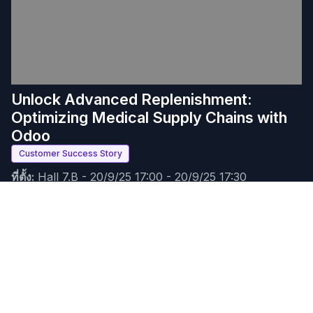
Unlock Advanced Replenishment:
Optimizing Medical Supply Chains with
Odoo
Customer Success Story
ที่ตั้ง:
Hall 7.B
-
20/9/25 17:00
-
20/9/25 17:30
(
Europe/Brussels
) (
30 นาที
)
Matt Fasola