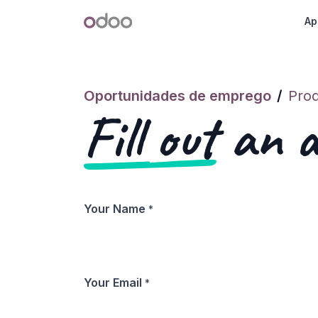
Pular para o conteúdo
Odoo
Ap
Oportunidades de emprego
Prod
Fill out
an
a
Your Name
*
Your Email
*