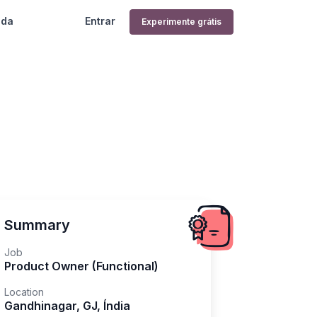
uda
Entrar
Experimente grátis
Summary
Job
Product Owner (Functional)
Location
Gandhinagar
,
GJ
,
Índia