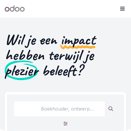
Overslaan naar inhoud
Odoo
Me
Wil je een
impact
hebben terwijl je
plezier
beleeft?