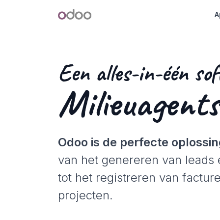
Overslaan naar inhoud
Odoo
A
Een alles-in-één sof
Milieuagent
Odoo is de perfecte oplossi
van het genereren van leads 
tot het registreren van factu
projecten.