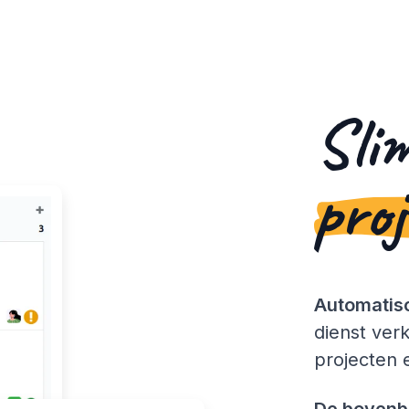
Sli
proj
Automatisc
dienst ver
projecten 
De bovenba