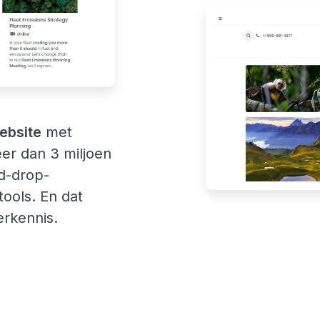
ebsite
met
er dan 3 miljoen
nd-drop-
ools. En dat
rkennis.