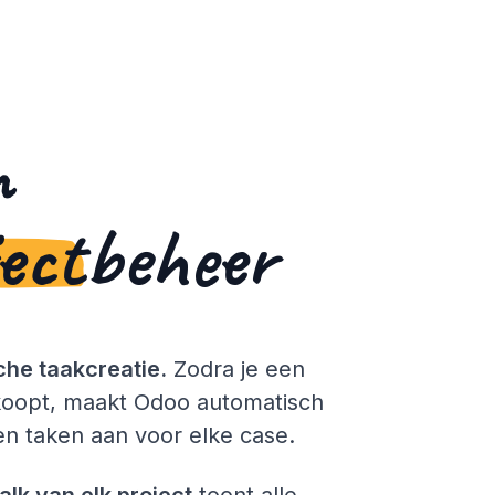
m
ect
beheer
he taakcreatie.
Zodra je een
koopt, maakt Odoo automatisch
en taken aan voor elke case.
lk van elk project
toont alle