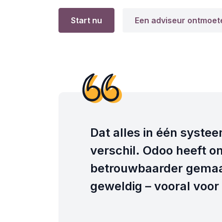
Start nu
Een adviseur ontmoet
Dat alles in één syste
verschil. Odoo heeft o
betrouwbaarder gemaak
geweldig – vooral voo