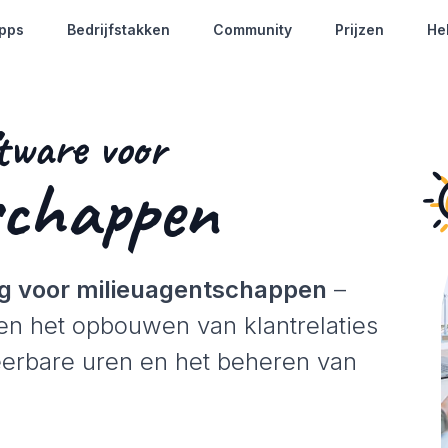
pps
Bedrijfstakken
Community
Prijzen
He
tware voor
schappen
ng voor milieuagentschappen
–
en het opbouwen van klantrelaties
reerbare uren en het beheren van