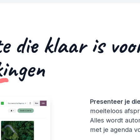
 die klaar is voo
kingen
Presenteer je di
moeiteloos afspr
Alles wordt aut
met je agenda vo