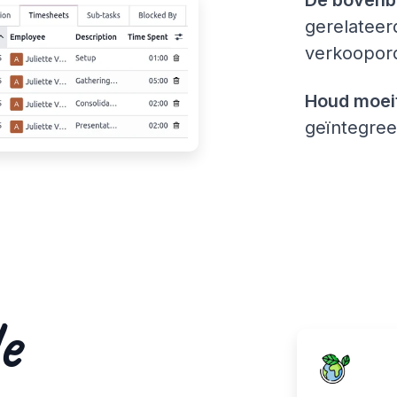
gerelateer
verkoopord
Houd moeite
geïntegree
e