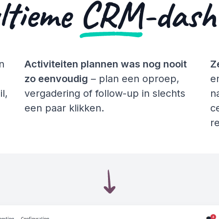
ltieme
CRM
-dash
n
Activiteiten plannen was nog nooit
Z
zo eenvoudig
– plan een oproep,
e
l,
vergadering of follow-up in slechts
n
een paar klikken.
c
r