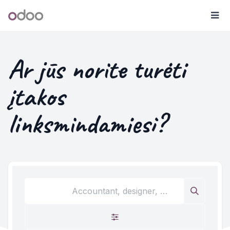
Skip to Content
Odoo
Me
Ar jūs norite turėti
įtakos
linksmindamiesi?