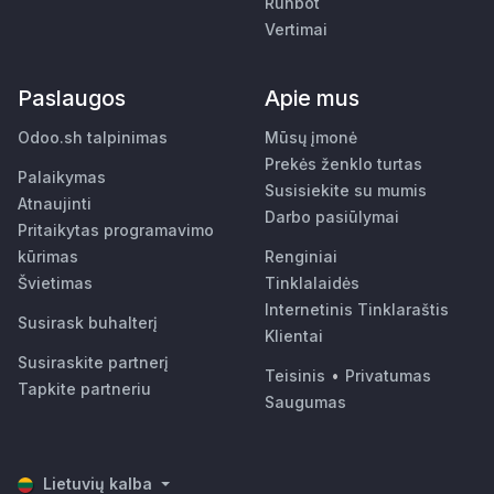
Runbot
Vertimai
Paslaugos
Apie mus
Odoo.sh talpinimas
Mūsų įmonė
Prekės ženklo turtas
Palaikymas
Susisiekite su mumis
Atnaujinti
Darbo pasiūlymai
Pritaikytas programavimo
kūrimas
Renginiai
Švietimas
Tinklalaidės
Internetinis Tinklaraštis
Susirask buhalterį
Klientai
Susiraskite partnerį
Teisinis
•
Privatumas
Tapkite partneriu
Saugumas
Lietuvių kalba