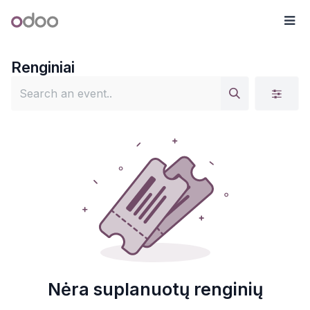
Skip to Content
Odoo
Me
Renginiai
Nėra suplanuotų renginių