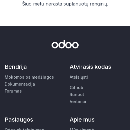
Šiuo metu nerasta suplanuotų renginių.
Bendrija
Atvirasis kodas
Mokomosios medžiagos
Atsisiųsti
Dokumentacija
Github
Forumas
Runbot
Vertimai
Paslaugos
Apie mus
Odoo.sh talpinimas
Mūsų įmonė