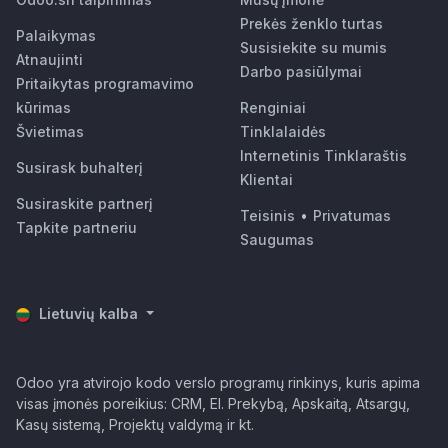
Prekės ženklo turtas
Palaikymas
Susisiekite su mumis
Atnaujinti
Darbo pasiūlymai
Pritaikytas programavimo
kūrimas
Renginiai
Švietimas
Tinklalaidės
Internetinis Tinklaraštis
Susirask buhalterį
Klientai
Susiraskite partnerį
Teisinis
•
Privatumas
Tapkite partneriu
Saugumas
Lietuvių kalba
Odoo yra atvirojo kodo verslo programų rinkinys, kuris apima
visas įmonės poreikius: CRM, El. Prekybą, Apskaitą, Atsargų,
Kasų sistemą, Projektų valdymą ir kt.